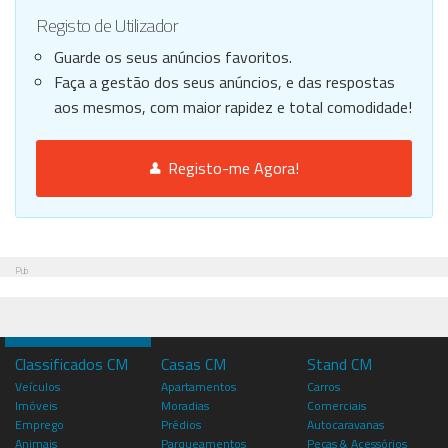
Registo de Utilizador
Guarde os seus anúncios favoritos.
Faça a gestão dos seus anúncios, e das respostas
aos mesmos, com maior rapidez e total comodidade!
Registo-me Agora!
Pub
Classificados CM
Casas CM
Stand CM
Veículos
Apartamentos
Carros
Imóveis
Moradias
Comerciais
Emprego
Prédios
Autocaravanas
Animais
Parqueamentos
Peças & Acessórios