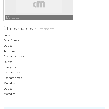
Moradias,
Últimos anúncios
Os 10 mais recentes
Lojas -
Escritórios -
Outros -
Terrenos -
Apartamentos -
Outros -
Garagens -
Apartamentos -
Apartamentos -
Moradias -
Outros -
Moradias -