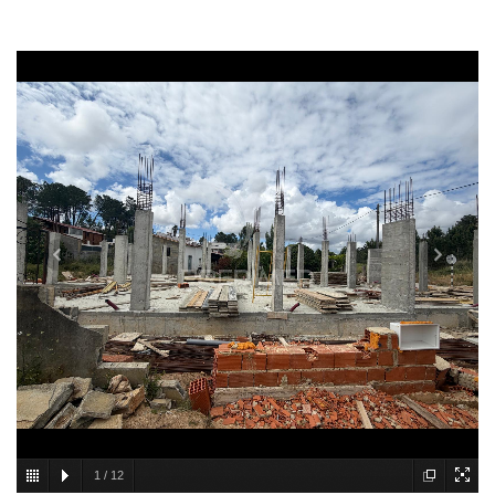
1
/
12