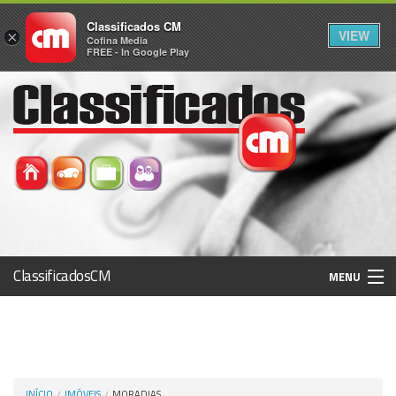
Classificados CM
VIEW
×
Cofina Media
FREE - In Google Play
ClassificadosCM
MENU
Histórico
Registo / Login
INÍCIO
IMÓVEIS
MORADIAS