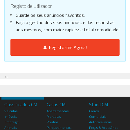
Registo de Utilizador
Guarde os seus anúncios favoritos.
Faça a gestão dos seus anúncios, e das respostas
aos mesmos, com maior rapidez e total comodidade!
Registo-me Agora!
Pub
Classificados CM
Casas CM
Stand CM
Veículos
Apartamentos
Carros
Imóveis
Moradias
Comerciais
Emprego
Prédios
Autocaravanas
Animais
Parqueamentos
Peças & Acessórios