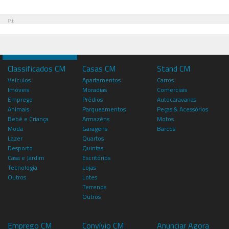
Pub
Classificados CM
Casas CM
Stand CM
Veículos
Apartamentos
Carros
Imóveis
Moradias
Comerciais
Emprego
Prédios
Autocaravanas
Animais
Parqueamentos
Peças & Acessórios
Bebé e Criança
Armazéns
Motos
Moda
Garagens
Barcos
Lazer
Quartos
Desporto
Quintas
Casa e Jardim
Escritórios
Tecnologia
Lojas
Outros
Lotes
Terrenos
Outros
Emprego CM
Convívio CM
Anunciar Agora