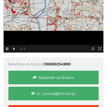
1
/
2
Referência do Anúncio
CM08902940IMO
Responder ao Anúncio
2u_houses@live.com.pt