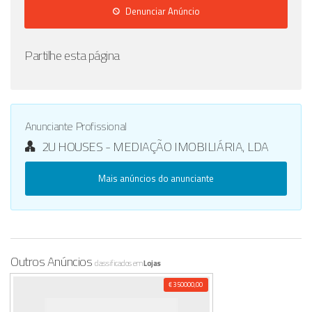
Denunciar Anúncio
Partilhe esta página
Anunciante Profissional
2U HOUSES - MEDIAÇÃO IMOBILIÁRIA, LDA
Mais anúncios do anunciante
Outros Anúncios
classificados em
Lojas
€ 350000,00