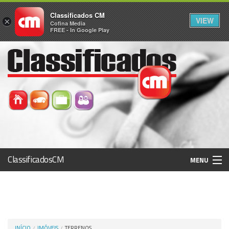
Classificados CM
VIEW
×
Cofina Media
FREE - In Google Play
ClassificadosCM
MENU
Histórico
Registo / Login
INÍCIO
IMÓVEIS
TERRENOS