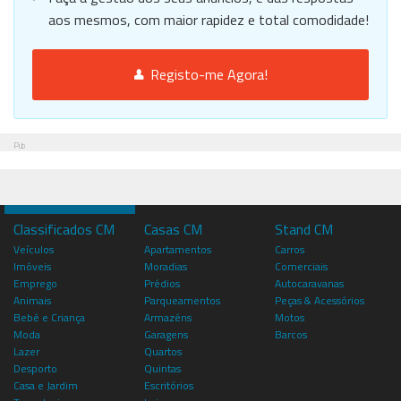
aos mesmos, com maior rapidez e total comodidade!
Registo-me Agora!
Pub
Classificados CM
Casas CM
Stand CM
Veículos
Apartamentos
Carros
Imóveis
Moradias
Comerciais
Emprego
Prédios
Autocaravanas
Animais
Parqueamentos
Peças & Acessórios
Bebé e Criança
Armazéns
Motos
Moda
Garagens
Barcos
Lazer
Quartos
Desporto
Quintas
Casa e Jardim
Escritórios