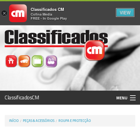
Classificados CM
VIEW
×
Cofina Media
FREE - In Google Play
ClassificadosCM
MENU
Histórico
INÍCIO
PEÇAS & ACESSÓRIOS
ROUPA E PROTECÇÃO
Registo / Login