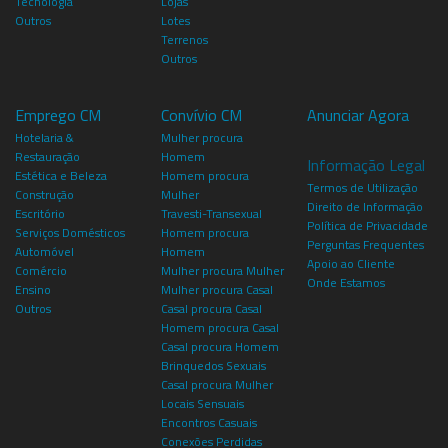
Tecnologia
Lojas
Outros
Lotes
Terrenos
Outros
Emprego CM
Convívio CM
Anunciar Agora
Hotelaria &
Mulher procura
Restauração
Homem
Informação Legal
Estética e Beleza
Homem procura
Termos de Utilização
Construção
Mulher
Direito de Informação
Escritório
Travesti-Transexual
Política de Privacidade
Serviços Domésticos
Homem procura
Perguntas Frequentes
Automóvel
Homem
Apoio ao Cliente
Comércio
Mulher procura Mulher
Onde Estamos
Ensino
Mulher procura Casal
Outros
Casal procura Casal
Homem procura Casal
Casal procura Homem
Brinquedos Sexuais
Casal procura Mulher
Locais Sensuais
Encontros Casuais
Conexões Perdidas