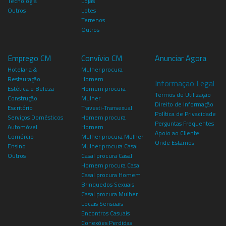
Tecnologia
Lojas
Outros
Lotes
Terrenos
Outros
Emprego CM
Convívio CM
Anunciar Agora
Hotelaria &
Mulher procura
Restauração
Homem
Informação Legal
Estética e Beleza
Homem procura
Termos de Utilização
Construção
Mulher
Direito de Informação
Escritório
Travesti-Transexual
Política de Privacidade
Serviços Domésticos
Homem procura
Perguntas Frequentes
Automóvel
Homem
Apoio ao Cliente
Comércio
Mulher procura Mulher
Onde Estamos
Ensino
Mulher procura Casal
Outros
Casal procura Casal
Homem procura Casal
Casal procura Homem
Brinquedos Sexuais
Casal procura Mulher
Locais Sensuais
Encontros Casuais
Conexões Perdidas