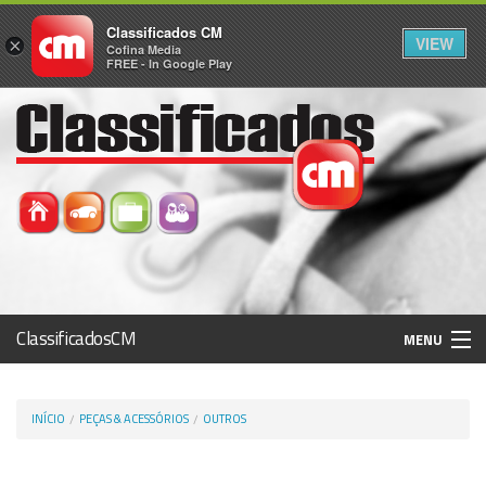
Classificados CM
VIEW
×
Cofina Media
FREE - In Google Play
ClassificadosCM
MENU
Histórico
INÍCIO
PEÇAS & ACESSÓRIOS
OUTROS
Registo / Login