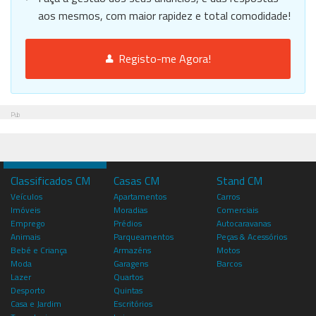
aos mesmos, com maior rapidez e total comodidade!
Registo-me Agora!
Pub
Classificados CM
Casas CM
Stand CM
Veículos
Apartamentos
Carros
Imóveis
Moradias
Comerciais
Emprego
Prédios
Autocaravanas
Animais
Parqueamentos
Peças & Acessórios
Bebé e Criança
Armazéns
Motos
Moda
Garagens
Barcos
Lazer
Quartos
Desporto
Quintas
Casa e Jardim
Escritórios