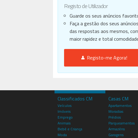
Registo de Utilizador
Guarde os seus anúncios favorit
Faça a gestão dos seus anúncios
das respostas aos mesmos, co
maior rapidez e total comodidade
Registo-me Agora!
Classificados CM
Casas CM
Veículos
Apartamentos
Imóveis
Moradias
Emprego
Prédios
Animais
Parqueamentos
Bebé e Criança
Armazéns
Moda
Garagens