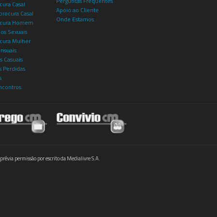
Perguntas Frequentes
cura Casal
Apoio ao Cliente
rocura Casal
Onde Estamos
rocura Homem
os Sexuais
ocura Mulher
ensuais
s Casuais
 Perdidas
s
ncontros
prévia permissão por escrito da Medialivre S.A.