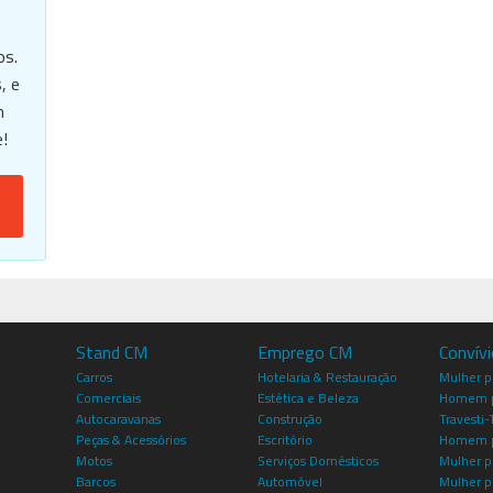
os.
, e
m
!
Stand CM
Emprego CM
Convív
Carros
Hotelaria & Restauração
Mulher 
Comerciais
Estética e Beleza
Homem p
Autocaravanas
Construção
Travesti-
Peças & Acessórios
Escritório
Homem 
Motos
Serviços Domésticos
Mulher p
Barcos
Automóvel
Mulher p