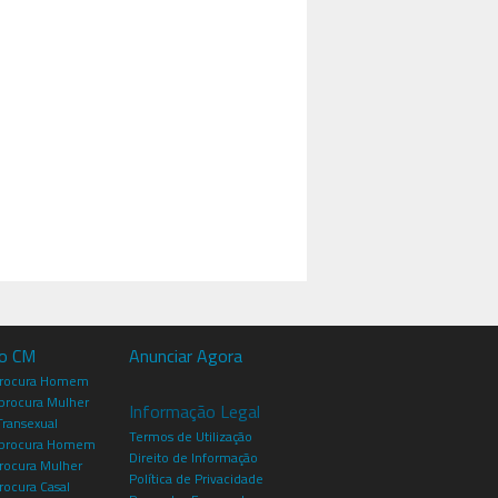
io CM
Anunciar Agora
procura Homem
rocura Mulher
Informação Legal
Transexual
Termos de Utilização
procura Homem
Direito de Informação
rocura Mulher
Política de Privacidade
rocura Casal