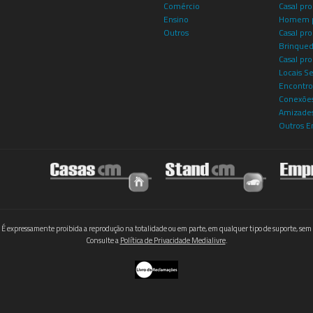
Comércio
Casal pro
Ensino
Homem p
Outros
Casal p
Brinqued
Casal pr
Locais S
Encontro
Conexões
Amizade
Outros E
 É expressamente proibida a reprodução na totalidade ou em parte, em qualquer tipo de suporte, sem 
Consulte a
Política de Privacidade Medialivre
.