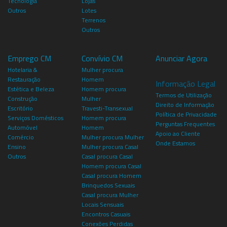
Tecnologia
Lojas
Outros
Lotes
Terrenos
Outros
Emprego CM
Convívio CM
Anunciar Agora
Hotelaria &
Mulher procura
Restauração
Homem
Informação Legal
Estética e Beleza
Homem procura
Termos de Utilização
Construção
Mulher
Direito de Informação
Escritório
Travesti-Transexual
Política de Privacidade
Serviços Domésticos
Homem procura
Perguntas Frequentes
Automóvel
Homem
Apoio ao Cliente
Comércio
Mulher procura Mulher
Onde Estamos
Ensino
Mulher procura Casal
Outros
Casal procura Casal
Homem procura Casal
Casal procura Homem
Brinquedos Sexuais
Casal procura Mulher
Locais Sensuais
Encontros Casuais
Conexões Perdidas