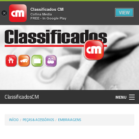
Classificados CM
VIEW
×
Cofina Media
FREE - In Google Play
ClassificadosCM
MENU
Histórico
INÍCIO
PEÇAS & ACESSÓRIOS
EMBRAIAGENS
Registo / Login