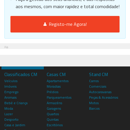
aos mesmos, com maior rapidez e total comodidade!
Registo-me Agora!
Pub
Classificados CM
Casas CM
Stand CM
Veículos
Apartamentos
Carros
Imóveis
Moradias
Comerciais
Emprego
Prédios
Autocaravanas
Animais
Parqueamentos
Peças & Acessórios
Bebé e Criança
Armazéns
Motos
Moda
Garagens
Barcos
Lazer
Quartos
Desporto
Quintas
Casa e Jardim
Escritórios