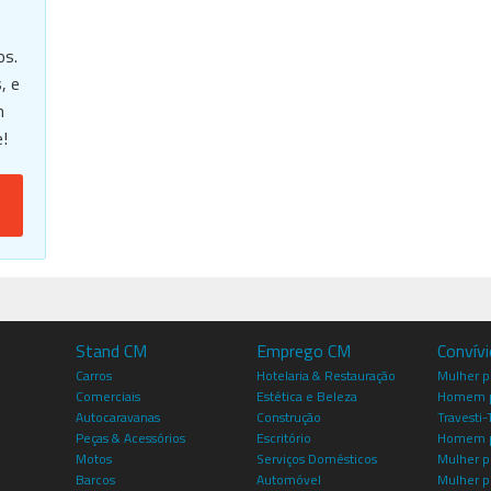
os.
, e
m
!
Stand CM
Emprego CM
Convív
Carros
Hotelaria & Restauração
Mulher 
Comerciais
Estética e Beleza
Homem p
Autocaravanas
Construção
Travesti-
Peças & Acessórios
Escritório
Homem 
Motos
Serviços Domésticos
Mulher p
Barcos
Automóvel
Mulher p