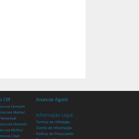
io CM
Anunciar Agora
procura Homem
rocura Mulher
Informação Legal
Transexual
Termos de Utilização
procura Homem
Direito de Informação
rocura Mulher
Política de Privacidade
rocura Casal