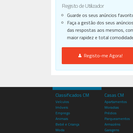
Registo de Utilizador
Guarde os seus anúncios favorit
Faça a gestão dos seus anúncios
das respostas aos mesmos, co
maior rapidez e total comodidade
Registo-me Agora!
Classificados CM
Casas CM
Veículos
Apartamentos
Imóveis
Moradias
Emprego
Prédios
Animais
Parqueamentos
Bebé e Criança
Armazéns
Moda
Garagens