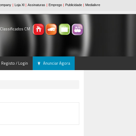
 Classificados CM
Registo / Login
Anunciar Agora