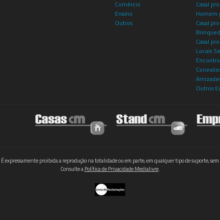
Comércio
Casal pro
Ensino
Homem p
Outros
Casal p
Brinqued
Casal pr
Locais S
Encontro
Conexões
Amizade
Outros E
 É expressamente proibida a reprodução na totalidade ou em parte, em qualquer tipo de suporte, sem 
Consulte a
Política de Privacidade Medialivre
.