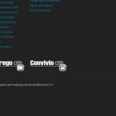
Perguntas Frequentes
cura Casal
Apoio ao Cliente
rocura Casal
Onde Estamos
rocura Homem
os Sexuais
ocura Mulher
ensuais
s Casuais
 Perdidas
s
ncontros
prévia permissão por escrito da Medialivre S.A.