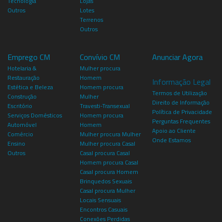
Tecnologia
Lojas
Outros
Lotes
Terrenos
Outros
Emprego CM
Convívio CM
Anunciar Agora
Hotelaria &
Mulher procura
Restauração
Homem
Informação Legal
Estética e Beleza
Homem procura
Termos de Utilização
Construção
Mulher
Direito de Informação
Escritório
Travesti-Transexual
Política de Privacidade
Serviços Domésticos
Homem procura
Perguntas Frequentes
Automóvel
Homem
Apoio ao Cliente
Comércio
Mulher procura Mulher
Onde Estamos
Ensino
Mulher procura Casal
Outros
Casal procura Casal
Homem procura Casal
Casal procura Homem
Brinquedos Sexuais
Casal procura Mulher
Locais Sensuais
Encontros Casuais
Conexões Perdidas