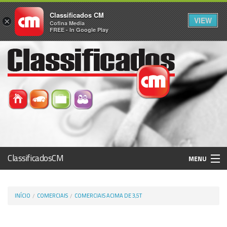
Classificados CM
VIEW
×
Cofina Media
FREE - In Google Play
ClassificadosCM
MENU
Histórico
INÍCIO
COMERCIAIS
COMERCIAIS ACIMA DE 3,5T
Registo / Login