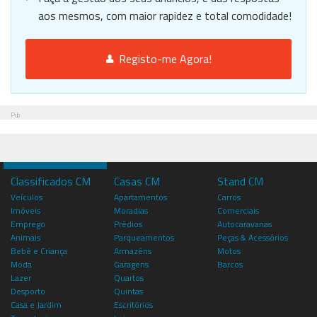
aos mesmos, com maior rapidez e total comodidade!
Registo-me Agora!
Pub
Classificados CM
Casas CM
Stand CM
Veículos
Apartamentos
Carros
Imóveis
Moradias
Comerciais
Emprego
Prédios
Autocaravanas
Animais
Parqueamentos
Peças & Acessórios
Bebé e Criança
Armazéns
Motos
Moda
Garagens
Barcos
Lazer
Quartos
Desporto
Quintas
Casa e Jardim
Escritórios