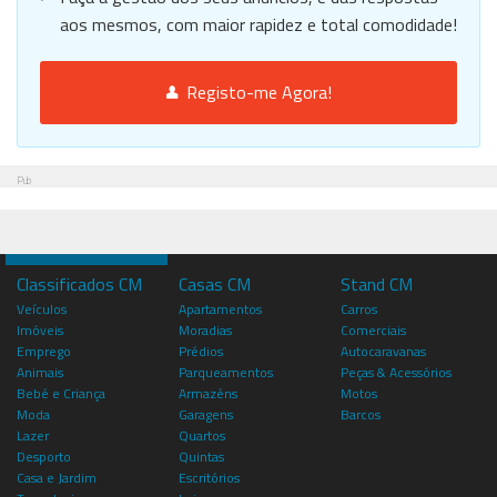
aos mesmos, com maior rapidez e total comodidade!
Registo-me Agora!
Pub
Classificados CM
Casas CM
Stand CM
Veículos
Apartamentos
Carros
Imóveis
Moradias
Comerciais
Emprego
Prédios
Autocaravanas
Animais
Parqueamentos
Peças & Acessórios
Bebé e Criança
Armazéns
Motos
Moda
Garagens
Barcos
Lazer
Quartos
Desporto
Quintas
Casa e Jardim
Escritórios