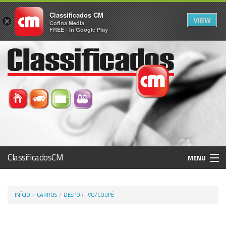
Classificados CM
VIEW
×
Cofina Media
FREE - In Google Play
ClassificadosCM
MENU
Histórico
INÍCIO
CARROS
DESPORTIVO/COUPÉ
Registo / Login