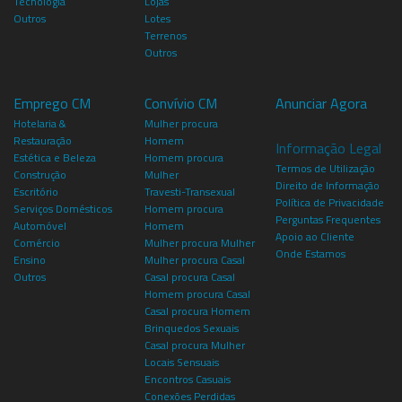
Tecnologia
Lojas
Outros
Lotes
Terrenos
Outros
Emprego CM
Convívio CM
Anunciar Agora
Hotelaria &
Mulher procura
Restauração
Homem
Informação Legal
Estética e Beleza
Homem procura
Termos de Utilização
Construção
Mulher
Direito de Informação
Escritório
Travesti-Transexual
Política de Privacidade
Serviços Domésticos
Homem procura
Perguntas Frequentes
Automóvel
Homem
Apoio ao Cliente
Comércio
Mulher procura Mulher
Onde Estamos
Ensino
Mulher procura Casal
Outros
Casal procura Casal
Homem procura Casal
Casal procura Homem
Brinquedos Sexuais
Casal procura Mulher
Locais Sensuais
Encontros Casuais
Conexões Perdidas