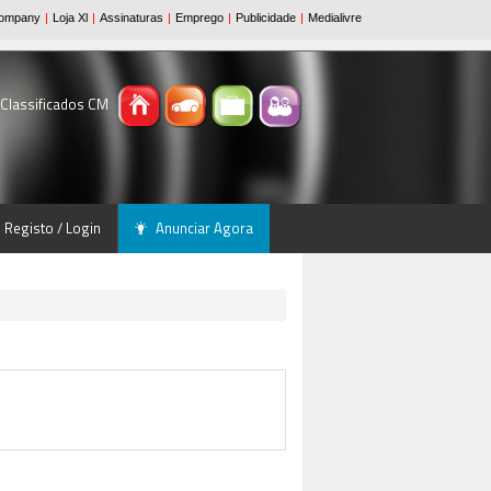
 Classificados CM
Registo / Login
Anunciar Agora