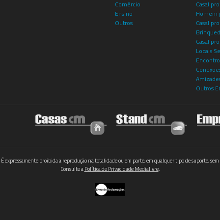
Comércio
Casal pro
Ensino
Homem p
Outros
Casal p
Brinqued
Casal pr
Locais S
Encontro
Conexões
Amizade
Outros E
 É expressamente proibida a reprodução na totalidade ou em parte, em qualquer tipo de suporte, sem 
Consulte a
Política de Privacidade Medialivre
.