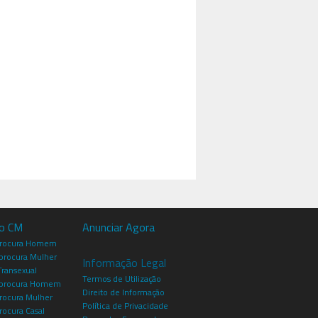
io CM
Anunciar Agora
procura Homem
rocura Mulher
Informação Legal
Transexual
Termos de Utilização
procura Homem
Direito de Informação
rocura Mulher
Política de Privacidade
rocura Casal