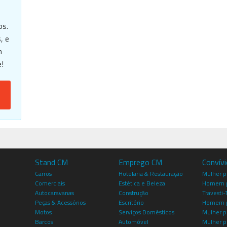
os.
, e
m
!
Stand CM
Emprego CM
Convív
Carros
Hotelaria & Restauração
Mulher 
Comerciais
Estética e Beleza
Homem p
Autocaravanas
Construção
Travesti-
Peças & Acessórios
Escritório
Homem 
Motos
Serviços Domésticos
Mulher p
Barcos
Automóvel
Mulher p