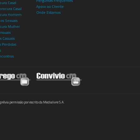
Perguntas Frequentes
cura Casal
Apoio ao Cliente
rocura Casal
Onde Estamos
rocura Homem
os Sexuais
ocura Mulher
ensuais
s Casuais
 Perdidas
s
ncontros
prévia permissão por escrito da Medialivre S.A.