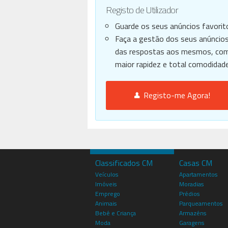
Registo de Utilizador
Guarde os seus anúncios favorit
Faça a gestão dos seus anúncios
das respostas aos mesmos, co
maior rapidez e total comodidade
Registo-me Agora!
Classificados CM
Casas CM
Veículos
Apartamentos
Imóveis
Moradias
Emprego
Prédios
Animais
Parqueamentos
Bebé e Criança
Armazéns
Moda
Garagens