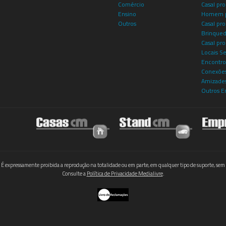
Comércio
Casal pro
Ensino
Homem p
Outros
Casal p
Brinqued
Casal pr
Locais S
Encontro
Conexões
Amizade
Outros E
 É expressamente proibida a reprodução na totalidade ou em parte, em qualquer tipo de suporte, sem 
Consulte a
Política de Privacidade Medialivre
.