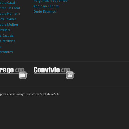
Perguntas Frequentes
cura Casal
Apoio ao Cliente
rocura Casal
Onde Estamos
rocura Homem
os Sexuais
ocura Mulher
ensuais
s Casuais
 Perdidas
s
ncontros
prévia permissão por escrito da Medialivre S.A.