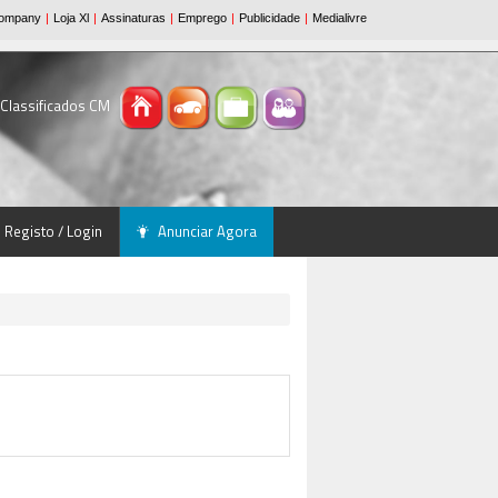
 Classificados CM
Registo / Login
Anunciar Agora