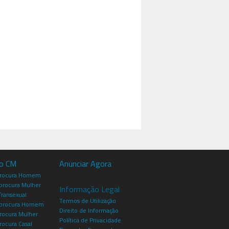
io CM
Anunciar Agora
procura Homem
rocura Mulher
Informação Legal
Transexual
Termos de Utilização
procura Homem
Direito de Informação
rocura Mulher
Política de Privacidade
rocura Casal