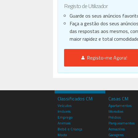
Registo de Utilizador
Guarde os seus anúncios favorit
Faça a gestão dos seus anúncios
das respostas aos mesmos, co
maior rapidez e total comodidade
Registo-me Agora!
Classificados CM
Casas CM
Veículos
Apartamentos
Imóveis
Moradias
Emprego
Prédios
Animais
Parqueamentos
Bebé e Criança
Armazéns
Moda
Garagens