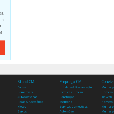
os.
, e
m
!
Stand CM
Emprego CM
Convív
Carros
Hotelaria & Restauração
Mulher 
Comerciais
Estética e Beleza
Homem p
Autocaravanas
Construção
Travesti-
Peças & Acessórios
Escritório
Homem 
Motos
Serviços Domésticos
Mulher p
Barcos
Automóvel
Mulher p