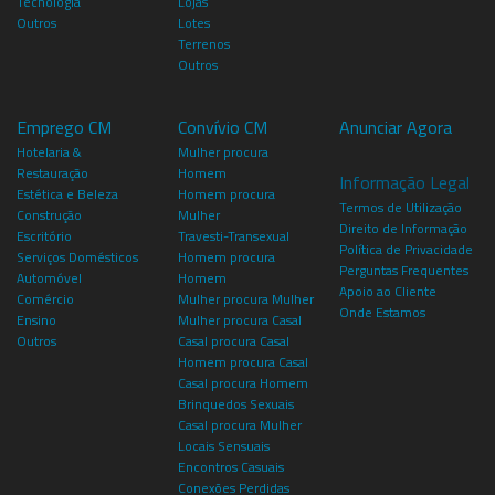
Tecnologia
Lojas
Outros
Lotes
Terrenos
Outros
Emprego CM
Convívio CM
Anunciar Agora
Hotelaria &
Mulher procura
Restauração
Homem
Informação Legal
Estética e Beleza
Homem procura
Termos de Utilização
Construção
Mulher
Direito de Informação
Escritório
Travesti-Transexual
Política de Privacidade
Serviços Domésticos
Homem procura
Perguntas Frequentes
Automóvel
Homem
Apoio ao Cliente
Comércio
Mulher procura Mulher
Onde Estamos
Ensino
Mulher procura Casal
Outros
Casal procura Casal
Homem procura Casal
Casal procura Homem
Brinquedos Sexuais
Casal procura Mulher
Locais Sensuais
Encontros Casuais
Conexões Perdidas