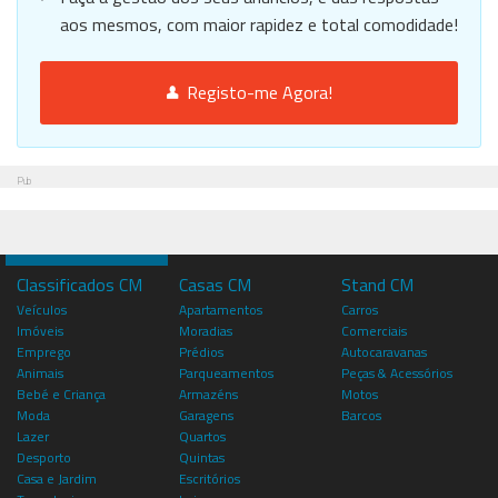
aos mesmos, com maior rapidez e total comodidade!
Registo-me Agora!
Pub
Classificados CM
Casas CM
Stand CM
Veículos
Apartamentos
Carros
Imóveis
Moradias
Comerciais
Emprego
Prédios
Autocaravanas
Animais
Parqueamentos
Peças & Acessórios
Bebé e Criança
Armazéns
Motos
Moda
Garagens
Barcos
Lazer
Quartos
Desporto
Quintas
Casa e Jardim
Escritórios