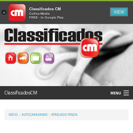
Classificados CM
VIEW
×
Cofina Media
FREE - In Google Play
ClassificadosCM
MENU
Histórico
INÍCIO
AUTOCARAVANAS
ATRELADO TENDA
Registo / Login