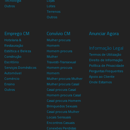
Tecnologia
Lojas
Outros
Lotes
Terrenos
Outros
Emprego CM
Convívio CM
Anunciar Agora
Hotelaria &
Mulher procura
Restauração
Homem
Informação Legal
Estética e Beleza
Homem procura
Termos de Utilização
Construção
Mulher
Direito de Informação
Escritório
Travesti-Transexual
Política de Privacidade
Serviços Domésticos
Homem procura
Perguntas Frequentes
Automóvel
Homem
Apoio ao Cliente
Comércio
Mulher procura Mulher
Onde Estamos
Ensino
Mulher procura Casal
Outros
Casal procura Casal
Homem procura Casal
Casal procura Homem
Brinquedos Sexuais
Casal procura Mulher
Locais Sensuais
Encontros Casuais
Conexões Perdidas