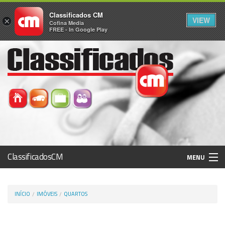
Classificados CM
VIEW
×
Cofina Media
FREE - In Google Play
ClassificadosCM
MENU
Histórico
INÍCIO
IMÓVEIS
QUARTOS
Registo / Login