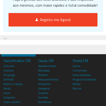
aos mesmos, com maior rapidez e total comodidade!
Registo-me Agora!
Pub
Classificados CM
Casas CM
Stand CM
Veículos
Apartamentos
Carros
Imóveis
Moradias
Comerciais
Emprego
Prédios
Autocaravanas
Animais
Parqueamentos
Peças & Acessórios
Bebé e Criança
Armazéns
Motos
Moda
Garagens
Barcos
Lazer
Quartos
Desporto
Quintas
Casa e Jardim
Escritórios