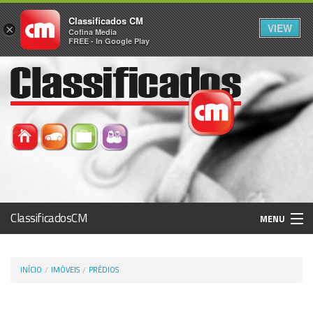
Classificados CM
VIEW
×
Cofina Media
FREE - In Google Play
ClassificadosCM
MENU
Histórico
INÍCIO
IMÓVEIS
PRÉDIOS
Registo / Login