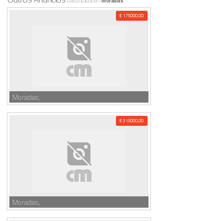
classificados em
Moradias
€ 175000,00
Moradias,
€ 315000,00
Moradias,