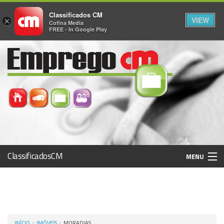
Classificados CM
VIEW
×
Cofina Media
FREE - In Google Play
ClassificadosCM
MENU
Histórico
Registo / Login
INÍCIO
IMÓVEIS
MORADIAS