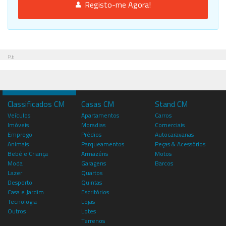
Registo-me Agora!
Pub
Classificados CM
Casas CM
Stand CM
Veículos
Apartamentos
Carros
Imóveis
Moradias
Comerciais
Emprego
Prédios
Autocaravanas
Animais
Parqueamentos
Peças & Acessórios
Bebé e Criança
Armazéns
Motos
Moda
Garagens
Barcos
Lazer
Quartos
Desporto
Quintas
Casa e Jardim
Escritórios
Tecnologia
Lojas
Outros
Lotes
Terrenos