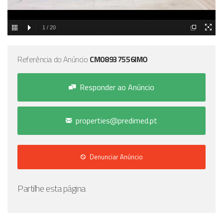
1
/
20
Referência do Anúncio
CM08937556IMO
Responder ao Anúncio
properties@predimed.pt
Denunciar Anúncio
Partilhe esta página