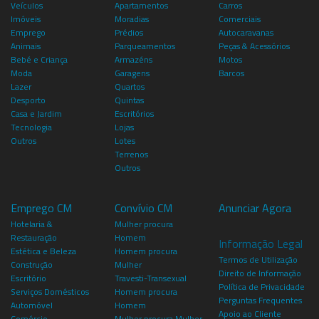
Veículos
Apartamentos
Carros
Imóveis
Moradias
Comerciais
Emprego
Prédios
Autocaravanas
Animais
Parqueamentos
Peças & Acessórios
Bebé e Criança
Armazéns
Motos
Moda
Garagens
Barcos
Lazer
Quartos
Desporto
Quintas
Casa e Jardim
Escritórios
Tecnologia
Lojas
Outros
Lotes
Terrenos
Outros
Emprego CM
Convívio CM
Anunciar Agora
Hotelaria &
Mulher procura
Restauração
Homem
Informação Legal
Estética e Beleza
Homem procura
Termos de Utilização
Construção
Mulher
Direito de Informação
Escritório
Travesti-Transexual
Política de Privacidade
Serviços Domésticos
Homem procura
Perguntas Frequentes
Automóvel
Homem
Apoio ao Cliente
Comércio
Mulher procura Mulher