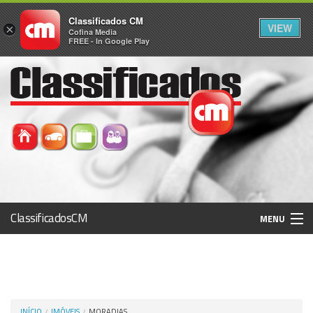
Classificados CM
VIEW
×
Cofina Media
FREE - In Google Play
ClassificadosCM
MENU
Histórico
Registo / Login
INÍCIO
IMÓVEIS
MORADIAS