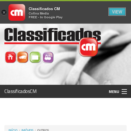
Classificados CM
VIEW
×
Cofina Media
FREE - In Google Play
ClassificadosCM
MENU
Histórico
Registo / Login
INÍCIO
IMÓVEIS
OUTROS