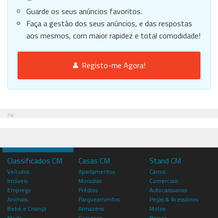
Guarde os seus anúncios favoritos.
Faça a gestão dos seus anúncios, e das respostas
aos mesmos, com maior rapidez e total comodidade!
Registo-me Agora!
Pub
Classificados CM
Casas CM
Stand CM
Veículos
Apartamentos
Carros
Imóveis
Moradias
Comerciais
Emprego
Prédios
Autocaravanas
Animais
Parqueamentos
Peças & Acessórios
Bebé e Criança
Armazéns
Motos
Moda
Garagens
Barcos