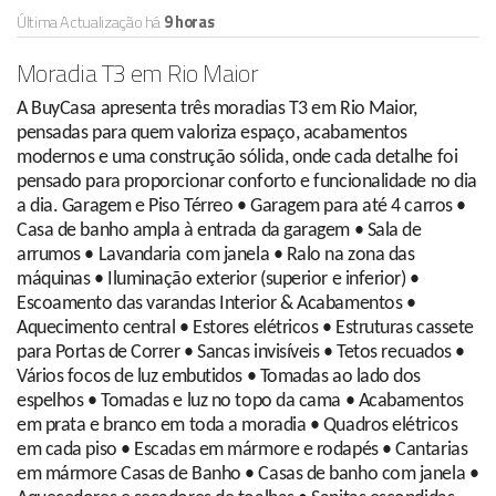
Última Actualização há
9 horas
Moradia T3 em Rio Maior
A BuyCasa apresenta três moradias T3 em Rio Maior,
pensadas para quem valoriza espaço, acabamentos
modernos e uma construção sólida, onde cada detalhe foi
pensado para proporcionar conforto e funcionalidade no dia
a dia. Garagem e Piso Térreo • Garagem para até 4 carros •
Casa de banho ampla à entrada da garagem • Sala de
arrumos • Lavandaria com janela • Ralo na zona das
máquinas • Iluminação exterior (superior e inferior) •
Escoamento das varandas Interior & Acabamentos •
Aquecimento central • Estores elétricos • Estruturas cassete
para Portas de Correr • Sancas invisíveis • Tetos recuados •
Vários focos de luz embutidos • Tomadas ao lado dos
espelhos • Tomadas e luz no topo da cama • Acabamentos
em prata e branco em toda a moradia • Quadros elétricos
em cada piso • Escadas em mármore e rodapés • Cantarias
em mármore Casas de Banho • Casas de banho com janela •