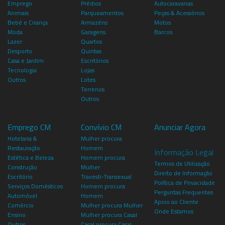
Emprego
Prédios
Autocaravanas
Animais
Parqueamentos
Peças & Acessórios
Bebé e Criança
Armazéns
Motos
Moda
Garagens
Barcos
Lazer
Quartos
Desporto
Quintas
Casa e Jardim
Escritórios
Tecnologia
Lojas
Outros
Lotes
Terrenos
Outros
Emprego CM
Convívio CM
Anunciar Agora
Hotelaria &
Mulher procura
Restauração
Homem
Informação Legal
Estética e Beleza
Homem procura
Termos de Utilização
Construção
Mulher
Direito de Informação
Escritório
Travesti-Transexual
Política de Privacidade
Serviços Domésticos
Homem procura
Perguntas Frequentes
Automóvel
Homem
Apoio ao Cliente
Comércio
Mulher procura Mulher
Onde Estamos
Ensino
Mulher procura Casal
Outros
Casal procura Casal