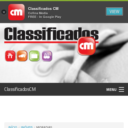
Classificados CM
VIEW
×
Cofina Media
FREE - In Google Play
ClassificadosCM
MENU
Histórico
Registo / Login
INÍCIO
IMÓVEIS
MORADIAS