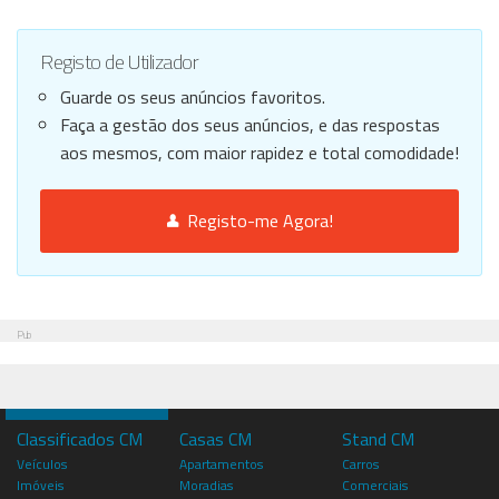
Registo de Utilizador
Guarde os seus anúncios favoritos.
Faça a gestão dos seus anúncios, e das respostas
aos mesmos, com maior rapidez e total comodidade!
Registo-me Agora!
Pub
Classificados CM
Casas CM
Stand CM
Veículos
Apartamentos
Carros
Imóveis
Moradias
Comerciais