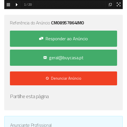
1
/
20
Referência do Anúncio
CM08957864IMO
Responder ao Anúncio
geral@buycasa.pt
Denunciar Anúncio
Partilhe esta página
Anunciante Profissional