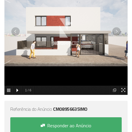
1
/
6
Referência do Anúncio
CM08956635IMO
Responder ao Anúncio