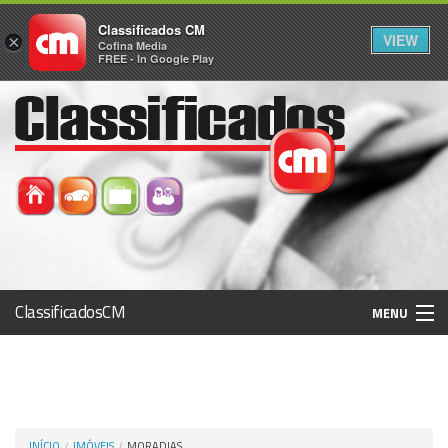
Classificados CM
VIEW
×
Cofina Media
FREE - In Google Play
ClassificadosCM
MENU
Histórico
Registo / Login
INÍCIO
IMÓVEIS
MORADIAS