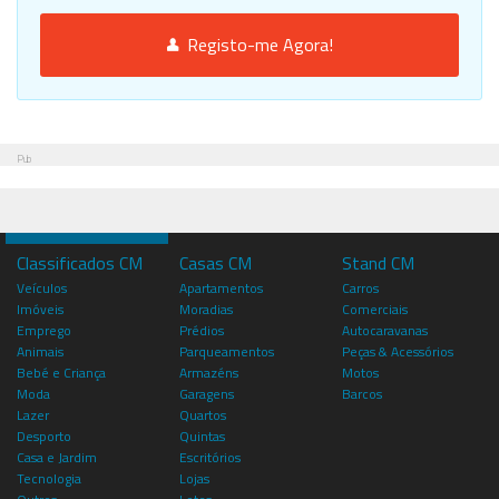
Registo-me Agora!
Pub
Classificados CM
Casas CM
Stand CM
Veículos
Apartamentos
Carros
Imóveis
Moradias
Comerciais
Emprego
Prédios
Autocaravanas
Animais
Parqueamentos
Peças & Acessórios
Bebé e Criança
Armazéns
Motos
Moda
Garagens
Barcos
Lazer
Quartos
Desporto
Quintas
Casa e Jardim
Escritórios
Tecnologia
Lojas