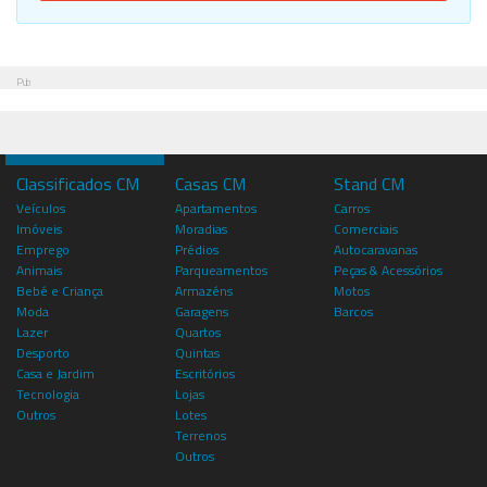
Pub
Classificados CM
Casas CM
Stand CM
Veículos
Apartamentos
Carros
Imóveis
Moradias
Comerciais
Emprego
Prédios
Autocaravanas
Animais
Parqueamentos
Peças & Acessórios
Bebé e Criança
Armazéns
Motos
Moda
Garagens
Barcos
Lazer
Quartos
Desporto
Quintas
Casa e Jardim
Escritórios
Tecnologia
Lojas
Outros
Lotes
Terrenos
Outros