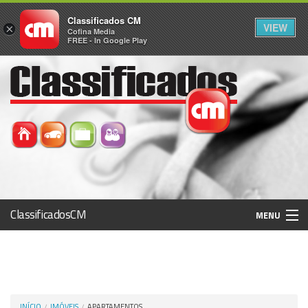
Classificados CM
VIEW
×
Cofina Media
FREE - In Google Play
ClassificadosCM
MENU
Histórico
Registo / Login
INÍCIO
IMÓVEIS
APARTAMENTOS