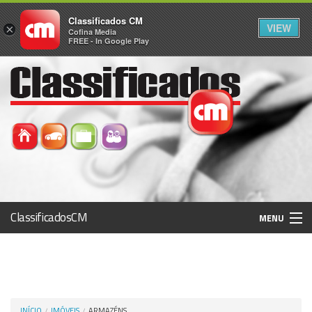
Classificados CM
VIEW
×
Cofina Media
FREE - In Google Play
ClassificadosCM
MENU
Histórico
Registo / Login
INÍCIO
IMÓVEIS
ARMAZÉNS