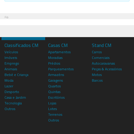
Pub
Classificados CM
Casas CM
Stand CM
Veículos
Apartamentos
Carros
Imóveis
Moradias
Comerciais
Emprego
Prédios
Autocaravanas
Animais
Parqueamentos
Peças & Acessórios
Bebé e Criança
Armazéns
Motos
Moda
Garagens
Barcos
Lazer
Quartos
Desporto
Quintas
Casa e Jardim
Escritórios
Tecnologia
Lojas
Outros
Lotes
Terrenos
Outros