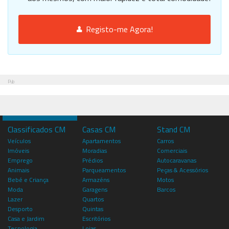
Registo-me Agora!
Pub
Classificados CM
Casas CM
Stand CM
Veículos
Apartamentos
Carros
Imóveis
Moradias
Comerciais
Emprego
Prédios
Autocaravanas
Animais
Parqueamentos
Peças & Acessórios
Bebé e Criança
Armazéns
Motos
Moda
Garagens
Barcos
Lazer
Quartos
Desporto
Quintas
Casa e Jardim
Escritórios
Tecnologia
Lojas