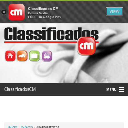
Classificados CM
VIEW
×
Cofina Media
FREE - In Google Play
ClassificadosCM
MENU
Histórico
Registo / Login
INÍCIO
IMÓVEIS
APARTAMENTOS