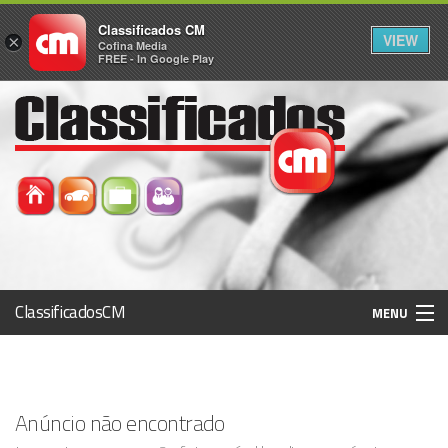
Classificados CM
VIEW
×
Cofina Media
FREE - In Google Play
ClassificadosCM
MENU
Histórico
Anúncio não encontrado
Registo / Login