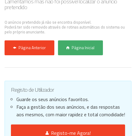
Lamentamos mas não foi possível localizar o anúncio
pretendido
Anunciar Agora
O anúncio pretendido já não se encontra disponível.
Poderá ter sido removido através de rotinas automáticas do sistema ou
pelo próprio anunciante.
Página Anterior
Página Inicial
Registo de Utilizador
Guarde os seus anúncios favoritos.
Faça a gestão dos seus anúncios, e das respostas
aos mesmos, com maior rapidez e total comodidade!
Registo-me Agora!