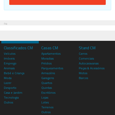
Pub
Classificados CM
Casas CM
Stand CM
Veículos
Apartamentos
Carros
Imóveis
Moradias
Comerciais
Emprego
Prédios
Autocaravanas
Animais
Parqueamentos
Peças & Acessórios
Bebé e Criança
Armazéns
Motos
Moda
Garagens
Barcos
Lazer
Quartos
Desporto
Quintas
Casa e Jardim
Escritórios
Tecnologia
Lojas
Outros
Lotes
Terrenos
Outros