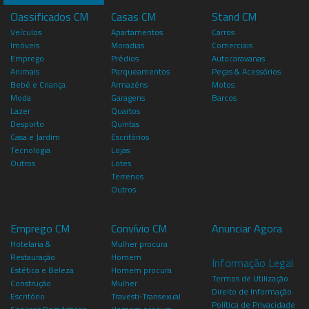
Classificados CM
Casas CM
Stand CM
Veículos
Apartamentos
Carros
Imóveis
Moradias
Comerciais
Emprego
Prédios
Autocaravanas
Animais
Parqueamentos
Peças & Acessórios
Bebé e Criança
Armazéns
Motos
Moda
Garagens
Barcos
Lazer
Quartos
Desporto
Quintas
Casa e Jardim
Escritórios
Tecnologia
Lojas
Outros
Lotes
Terrenos
Outros
Emprego CM
Convívio CM
Anunciar Agora
Hotelaria &
Mulher procura
Restauração
Homem
Informação Legal
Estética e Beleza
Homem procura
Termos de Utilização
Construção
Mulher
Direito de Informação
Escritório
Travesti-Transexual
Política de Privacidade