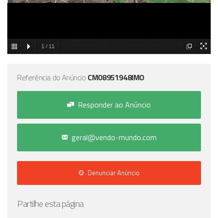
1
/
11
Referência do Anúncio
CM08951948IMO
Responder ao Anúncio
geral@vendo-mundo.com
Denunciar Anúncio
Partilhe esta página