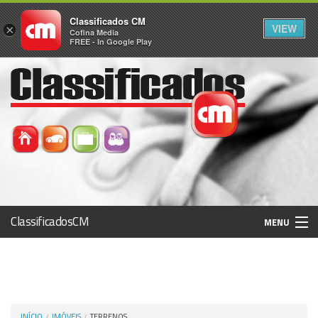
Classificados CM
VIEW
×
Cofina Media
FREE - In Google Play
ClassificadosCM
MENU
Histórico
Registo / Login
INÍCIO
IMÓVEIS
TERRENOS