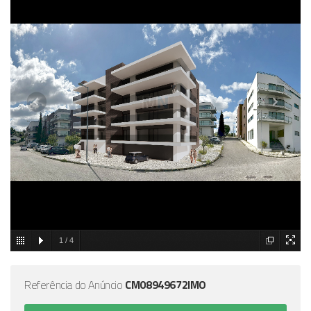
1
/
4
Referência do Anúncio
CM08949672IMO