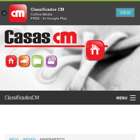
Classificados CM
VIEW
×
Cofina Media
FREE - In Google Play
ClassificadosCM
MENU
Histórico
Registo / Login
INÍCIO
IMÓVEIS
APARTAMENTOS