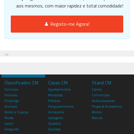
aos mesmos, com maior rapidez e total comodidade!
Registo-me Agora!
Pub
Classificados CM
Casas CM
Stand CM
Veículos
Apartamentos
Carros
Imóveis
Moradias
Comerciais
Emprego
Prédios
Autocaravanas
Animais
Parqueamentos
Peças & Acessórios
Bebé e Criança
Armazéns
Motos
Moda
Garagens
Barcos
Lazer
Quartos
Desporto
Quintas