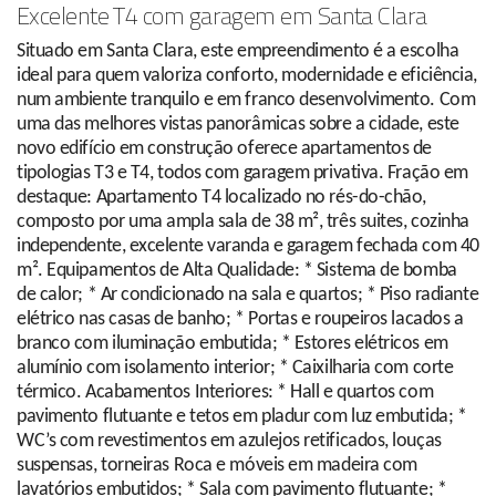
Excelente T4 com garagem em Santa Clara
Situado em Santa Clara, este empreendimento é a escolha
ideal para quem valoriza conforto, modernidade e eficiência,
num ambiente tranquilo e em franco desenvolvimento. Com
uma das melhores vistas panorâmicas sobre a cidade, este
novo edifício em construção oferece apartamentos de
tipologias T3 e T4, todos com garagem privativa. Fração em
destaque: Apartamento T4 localizado no rés-do-chão,
composto por uma ampla sala de 38 m², três suites, cozinha
independente, excelente varanda e garagem fechada com 40
m². Equipamentos de Alta Qualidade: * Sistema de bomba
de calor; * Ar condicionado na sala e quartos; * Piso radiante
elétrico nas casas de banho; * Portas e roupeiros lacados a
branco com iluminação embutida; * Estores elétricos em
alumínio com isolamento interior; * Caixilharia com corte
térmico. Acabamentos Interiores: * Hall e quartos com
pavimento flutuante e tetos em pladur com luz embutida; *
WC’s com revestimentos em azulejos retificados, louças
suspensas, torneiras Roca e móveis em madeira com
lavatórios embutidos; * Sala com pavimento flutuante; *