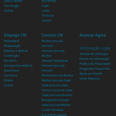
Casa e Jardim
Escritórios
Tecnologia
Lojas
Outros
Lotes
Terrenos
Outros
Emprego CM
Convívio CM
Anunciar Agora
Hotelaria &
Mulher procura
Restauração
Homem
Informação Legal
Estética e Beleza
Homem procura
Termos de Utilização
Construção
Mulher
Direito de Informação
Escritório
Travesti-Transexual
Política de Privacidade
Serviços Domésticos
Homem procura
Perguntas Frequentes
Automóvel
Homem
Apoio ao Cliente
Comércio
Mulher procura Mulher
Onde Estamos
Ensino
Mulher procura Casal
Outros
Casal procura Casal
Homem procura Casal
Casal procura Homem
Brinquedos Sexuais
Casal procura Mulher
Locais Sensuais
Encontros Casuais