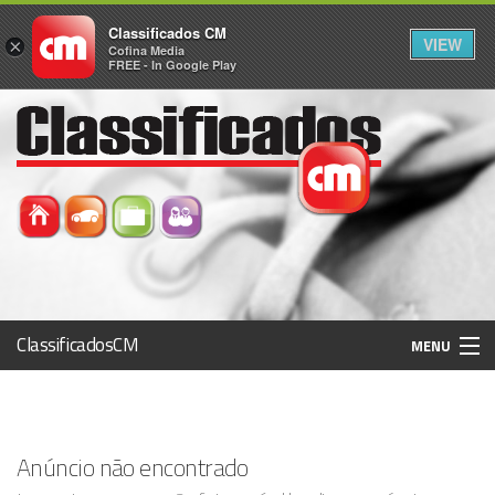
Classificados CM
VIEW
×
Cofina Media
FREE - In Google Play
ClassificadosCM
MENU
Histórico
Anúncio não encontrado
Registo / Login