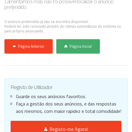
Lamentamos mas não foi possível localizar o anúncio
pretendido
Anunciar Agora
O anúncio pretendido já não se encontra disponível.
Poderá ter sido removido através de rotinas automáticas do sistema ou
pelo próprio anunciante.
Página Anterior
Página Inicial
Registo de Utilizador
Guarde os seus anúncios favoritos.
Faça a gestão dos seus anúncios, e das respostas
aos mesmos, com maior rapidez e total comodidade!
Registo-me Agora!