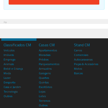
Pub
Classificados CM
Casas CM
Stand CM
Veículos
Apartamentos
Carros
Imóveis
Moradias
Comerciais
Emprego
Prédios
Autocaravanas
Animais
Parqueamentos
Peças & Acessórios
Bebé e Criança
Armazéns
Motos
Moda
Garagens
Barcos
Lazer
Quartos
Desporto
Quintas
Casa e Jardim
Escritórios
Tecnologia
Lojas
Outros
Lotes
Terrenos
Outros