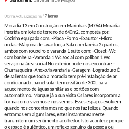
Última Actualização há
17 horas
Moradia T3 em Construção em Marinhais (M764) Moradia
inserida em lote de terreno de 640m2, composta por:
Cozinha equipada com: -Placa -Forno -Exaustor -Micro
ondas -Máquina de lavar louça Sala com lareira 2 quartos,
ambos com roupeiro e varanda 1 suíte com: -Closet -Wc
com banheira -Varanda 1 Wc social com poliban 1 Wc
serviço na área social No exterior podemos encontrar: -
Churrasqueira -Anexo/lavandaria -Garagem -Logradouro É
de salientar que toda a moradia tem pré-instalação de ar
condicionado, painel solar termossifão de 300L para
aquecimento de águas sanitárias e portões com
automatismo. Marque já a sua visita Os lares incorporam a
forma como vivemos e nos vemos. Esses espaços evoluem
quando nos concentramos no que nos faz felizes. Quando
entramos em alguns lares, estes instantaneamente
transmitem um sentimento acolhedor. Isto acontece porque
o espaço é autêntico, um reflexo genuíno da pessoa ou