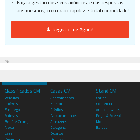
Faça a gestão dos seus anúncios, e das respostas
aos mesmos, com maior rapidez e total comodidade!
Registo-me Agora!
Pub
Classificados CM
Casas CM
Stand CM
Veículos
Apartamentos
Carros
Imóveis
Moradias
Comerciais
Emprego
Prédios
Autocaravanas
Animais
Parqueamentos
Peças & Acessórios
Bebé e Criança
Armazéns
Motos
Moda
Garagens
Barcos
Lazer
Quartos
Desporto
Quintas