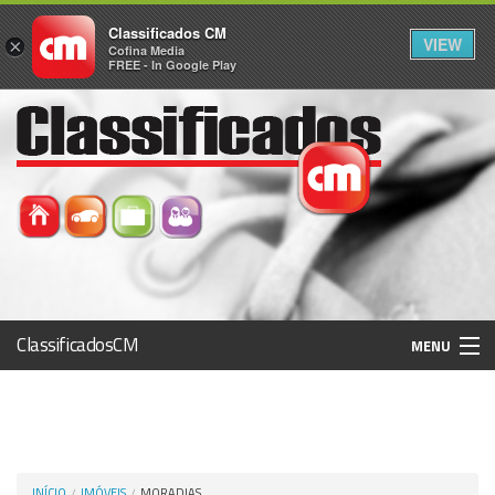
Classificados CM
VIEW
×
Cofina Media
FREE - In Google Play
ClassificadosCM
MENU
Histórico
Registo / Login
INÍCIO
IMÓVEIS
MORADIAS