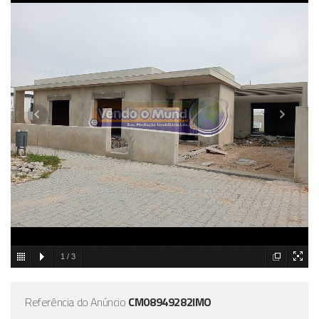
1
/
3
Referência do Anúncio
CM08949282IMO