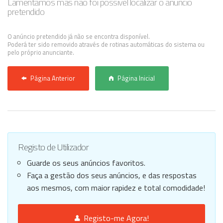
Lamentamos mas não foi possível localizar o anúncio
pretendido
Anunciar Agora
O anúncio pretendido já não se encontra disponível.
Poderá ter sido removido através de rotinas automáticas do sistema ou
pelo próprio anunciante.
Página Anterior
Página Inicial
Registo de Utilizador
Guarde os seus anúncios favoritos.
Faça a gestão dos seus anúncios, e das respostas
aos mesmos, com maior rapidez e total comodidade!
Registo-me Agora!