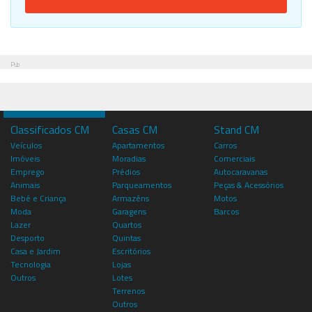
Pub
Classificados CM
Casas CM
Stand CM
Veículos
Apartamentos
Carros
Imóveis
Moradias
Comerciais
Emprego
Prédios
Autocaravanas
Animais
Parqueamentos
Peças & Acessórios
Bebé e Criança
Armazéns
Motos
Moda
Garagens
Barcos
Lazer
Quartos
Desporto
Quintas
Casa e Jardim
Escritórios
Tecnologia
Lojas
Outros
Lotes
Terrenos
Outros