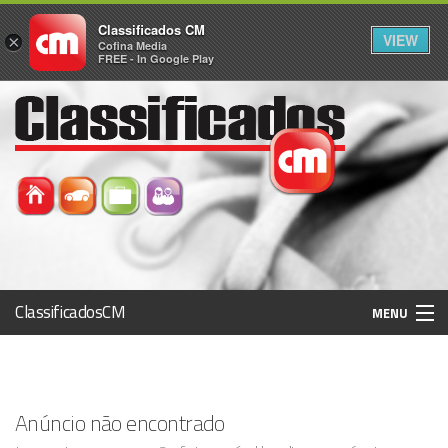
Classificados CM
VIEW
×
Cofina Media
FREE - In Google Play
ClassificadosCM
MENU
Histórico
Anúncio não encontrado
Registo / Login