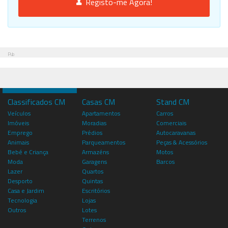
Registo-me Agora!
Pub
Classificados CM
Casas CM
Stand CM
Veículos
Apartamentos
Carros
Imóveis
Moradias
Comerciais
Emprego
Prédios
Autocaravanas
Animais
Parqueamentos
Peças & Acessórios
Bebé e Criança
Armazéns
Motos
Moda
Garagens
Barcos
Lazer
Quartos
Desporto
Quintas
Casa e Jardim
Escritórios
Tecnologia
Lojas
Outros
Lotes
Terrenos