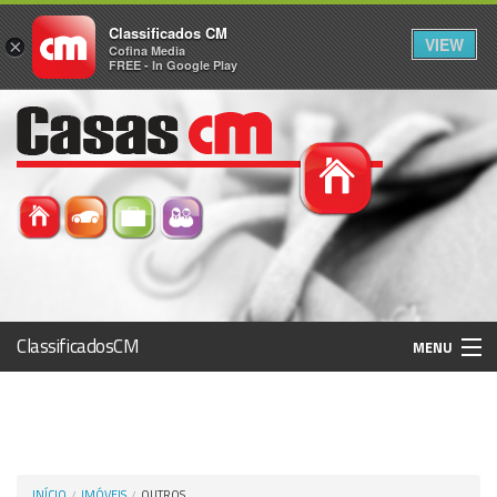
Classificados CM
VIEW
×
Cofina Media
FREE - In Google Play
ClassificadosCM
MENU
Histórico
Registo / Login
INÍCIO
IMÓVEIS
OUTROS