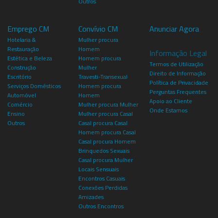
Outros
Emprego CM
Convívio CM
Anunciar Agora
Hotelaria &
Mulher procura
Restauração
Homem
Informação Legal
Estética e Beleza
Homem procura
Termos de Utilização
Construção
Mulher
Direito de Informação
Escritório
Travesti-Transexual
Política de Privacidade
Serviços Domésticos
Homem procura
Perguntas Frequentes
Automóvel
Homem
Apoio ao Cliente
Comércio
Mulher procura Mulher
Onde Estamos
Ensino
Mulher procura Casal
Outros
Casal procura Casal
Homem procura Casal
Casal procura Homem
Brinquedos Sexuais
Casal procura Mulher
Locais Sensuais
Encontros Casuais
Conexões Perdidas
Amizades
Outros Encontros