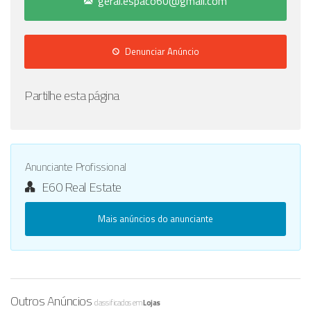
geral.espaco60@gmail.com
Denunciar Anúncio
Partilhe esta página
Anunciante Profissional
E60 Real Estate
Mais anúncios do anunciante
Outros Anúncios
classificados em
Lojas