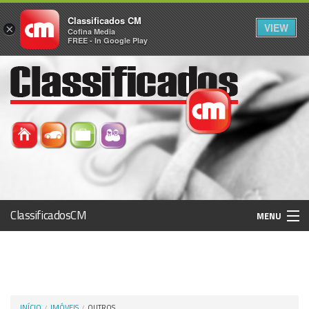
Classificados CM
VIEW
×
Cofina Media
FREE - In Google Play
ClassificadosCM
MENU
Histórico
Registo / Login
INÍCIO
IMÓVEIS
OUTROS