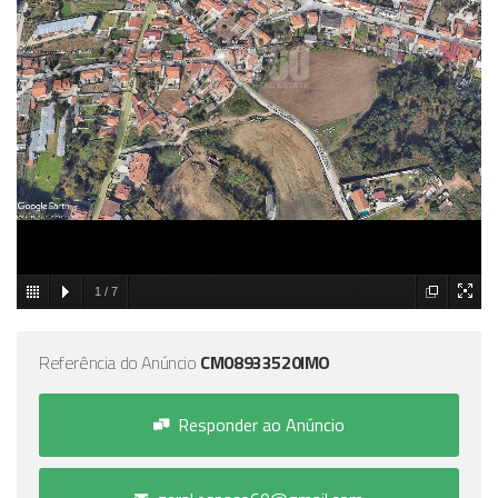
1
/
7
Referência do Anúncio
CM08933520IMO
Responder ao Anúncio