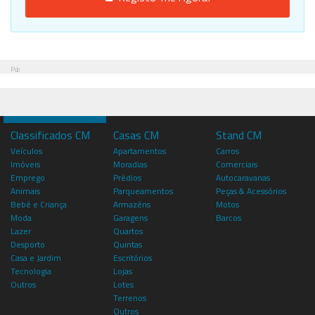
Pub
Classificados CM
Casas CM
Stand CM
Veículos
Apartamentos
Carros
Imóveis
Moradias
Comerciais
Emprego
Prédios
Autocaravanas
Animais
Parqueamentos
Peças & Acessórios
Bebé e Criança
Armazéns
Motos
Moda
Garagens
Barcos
Lazer
Quartos
Desporto
Quintas
Casa e Jardim
Escritórios
Tecnologia
Lojas
Outros
Lotes
Terrenos
Outros