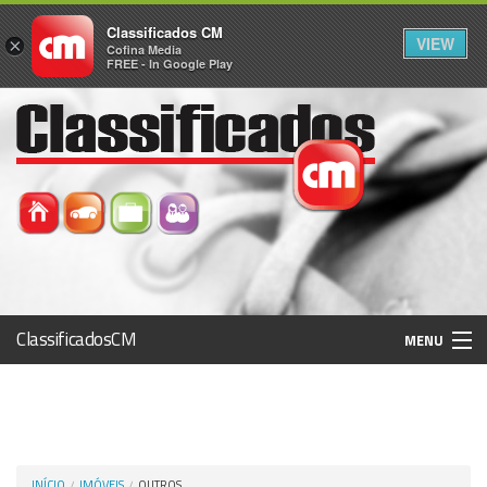
Classificados CM
VIEW
×
Cofina Media
FREE - In Google Play
ClassificadosCM
MENU
Histórico
Registo / Login
INÍCIO
IMÓVEIS
OUTROS