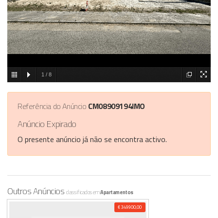
1
/
8
Referência do Anúncio
CM08909194IMO
Anúncio Expirado
O presente anúncio já não se encontra activo.
Outros Anúncios
classificados em
Apartamentos
€ 349900,00