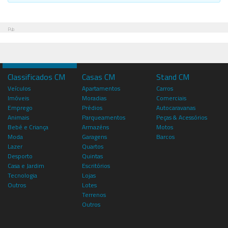
Pub
Classificados CM
Casas CM
Stand CM
Veículos
Apartamentos
Carros
Imóveis
Moradias
Comerciais
Emprego
Prédios
Autocaravanas
Animais
Parqueamentos
Peças & Acessórios
Bebé e Criança
Armazéns
Motos
Moda
Garagens
Barcos
Lazer
Quartos
Desporto
Quintas
Casa e Jardim
Escritórios
Tecnologia
Lojas
Outros
Lotes
Terrenos
Outros