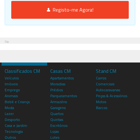
Registo-me Agora!
Pub
Classificados CM
Casas CM
Stand CM
Veículos
Apartamentos
Carros
Imóveis
Moradias
Comerciais
Emprego
Prédios
Autocaravanas
Animais
Parqueamentos
Peças & Acessórios
Bebé e Criança
Armazéns
Motos
Moda
Garagens
Barcos
Lazer
Quartos
Desporto
Quintas
Casa e Jardim
Escritórios
Tecnologia
Lojas
Outros
Lotes