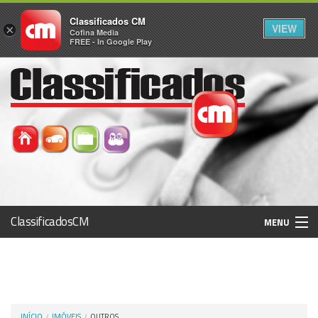
Classificados CM
VIEW
×
Cofina Media
FREE - In Google Play
ClassificadosCM
MENU
Histórico
Registo / Login
INÍCIO
IMÓVEIS
OUTROS