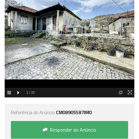
1
/
20
Referência do Anúncio
CM08905587IMO
Responder ao Anúncio