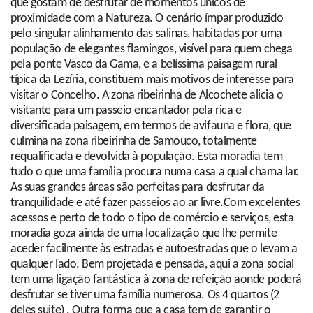
que gostam de desfrutar de momentos únicos de
proximidade com a Natureza. O cenário ímpar produzido
pelo singular alinhamento das salinas, habitadas por uma
população de elegantes flamingos, visível para quem chega
pela ponte Vasco da Gama, e a belíssima paisagem rural
típica da Lezíria, constituem mais motivos de interesse para
visitar o Concelho. A zona ribeirinha de Alcochete alicia o
visitante para um passeio encantador pela rica e
diversificada paisagem, em termos de avifauna e flora, que
culmina na zona ribeirinha de Samouco, totalmente
requalificada e devolvida à população. Esta moradia tem
tudo o que uma família procura numa casa a qual chama lar.
As suas grandes áreas são perfeitas para desfrutar da
tranquilidade e até fazer passeios ao ar livre.Com excelentes
acessos e perto de todo o tipo de comércio e serviços, esta
moradia goza ainda de uma localização que lhe permite
aceder facilmente às estradas e autoestradas que o levam a
qualquer lado. Bem projetada e pensada, aqui a zona social
tem uma ligação fantástica à zona de refeição aonde poderá
desfrutar se tiver uma família numerosa. Os 4 quartos (2
deles suite) . Outra forma que a casa tem de garantir o