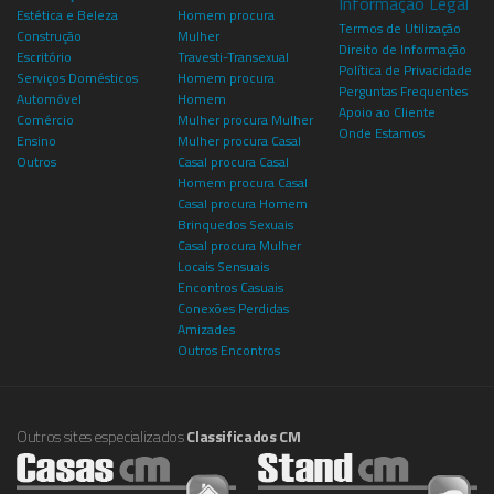
Informação Legal
Estética e Beleza
Homem procura
Termos de Utilização
Construção
Mulher
Direito de Informação
Escritório
Travesti-Transexual
Política de Privacidade
Serviços Domésticos
Homem procura
Perguntas Frequentes
Automóvel
Homem
Apoio ao Cliente
Comércio
Mulher procura Mulher
Onde Estamos
Ensino
Mulher procura Casal
Outros
Casal procura Casal
Homem procura Casal
Casal procura Homem
Brinquedos Sexuais
Casal procura Mulher
Locais Sensuais
Encontros Casuais
Conexões Perdidas
Amizades
Outros Encontros
Outros sites especializados
Classificados CM