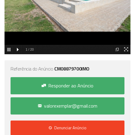
1
/
20
Referência do Anúncio
CM08879700IMO
Responder ao Anúncio
valorexemplar@gmail.com
Denunciar Anúncio