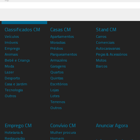
Pub
Classificados CM
Casas CM
Stand CM
Veículos
Apartamentos
Carros
Imóveis
Moradias
Comerciais
Emprego
Prédios
Autocaravanas
Animais
Parqueamentos
Peças & Acessórios
Bebé e Criança
Armazéns
Motos
Moda
Garagens
Barcos
Lazer
Quartos
Desporto
Quintas
Casa e Jardim
Escritórios
Tecnologia
Lojas
Outros
Lotes
Terrenos
Outros
Emprego CM
Convívio CM
Anunciar Agora
Hotelaria &
Mulher procura
Restauração
Homem