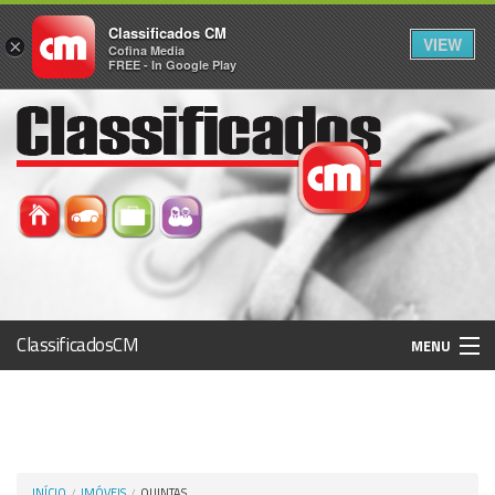
Classificados CM
VIEW
×
Cofina Media
FREE - In Google Play
ClassificadosCM
MENU
Histórico
Registo / Login
INÍCIO
IMÓVEIS
QUINTAS