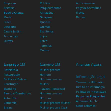
Emprego
Prédios
Autocaravanas
Animais
Parqueamentos
Peças & Acessórios
Bebé e Criança
Armazéns
Motos
Moda
Garagens
Barcos
Lazer
Quartos
Desporto
Quintas
Casa e Jardim
Escritórios
Tecnologia
Lojas
Outros
Lotes
Terrenos
Outros
Emprego CM
Convívio CM
Anunciar Agora
Hotelaria &
Mulher procura
Restauração
Homem
Informação Legal
Estética e Beleza
Homem procura
Termos de Utilização
Construção
Mulher
Direito de Informação
Escritório
Travesti-Transexual
Política de Privacidade
Serviços Domésticos
Homem procura
Perguntas Frequentes
Automóvel
Homem
Apoio ao Cliente
Comércio
Mulher procura Mulher
Onde Estamos
Ensino
Mulher procura Casal