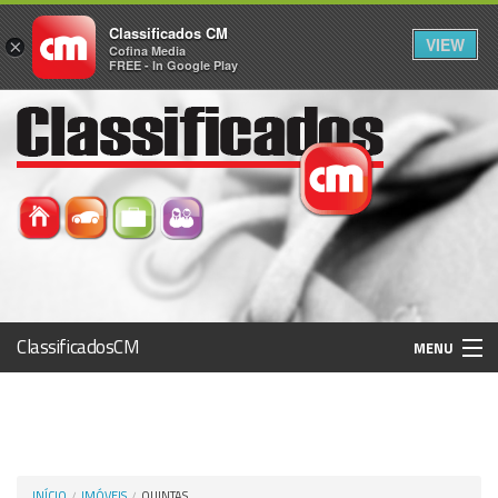
Classificados CM
VIEW
×
Cofina Media
FREE - In Google Play
ClassificadosCM
MENU
Histórico
Registo / Login
INÍCIO
IMÓVEIS
QUINTAS