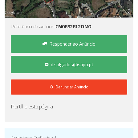
Referência do Anúncio
CM08928120IMO
Responder ao Anúncio
d.salgados@sapo.pt
Denunciar Anúncio
Partilhe esta página
Anunciante Profissional