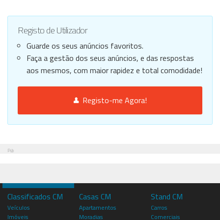
Registo de Utilizador
Guarde os seus anúncios favoritos.
Faça a gestão dos seus anúncios, e das respostas
aos mesmos, com maior rapidez e total comodidade!
Registo-me Agora!
Pub
Classificados CM
Casas CM
Stand CM
Veículos
Apartamentos
Carros
Imóveis
Moradias
Comerciais