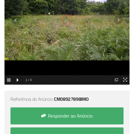
1
/
4
Referência do Anúncio
CM08927898IMO
Responder ao Anúncio