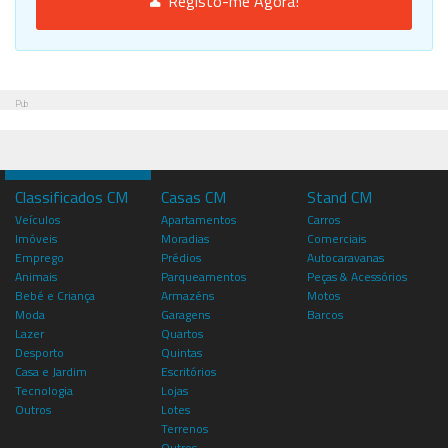
Registo-me Agora!
Pub
Classificados CM
Casas CM
Stand CM
Veículos
Apartamentos
Carros
Imóveis
Moradias
Comerciais
Emprego
Prédios
Autocaravanas
Animais
Parqueamentos
Peças & Acessórios
Bebé e Criança
Armazéns
Motos
Moda
Garagens
Barcos
Lazer
Quartos
Desporto
Quintas
Casa e Jardim
Escritórios
Tecnologia
Lojas
Outros
Lotes
Terrenos
Outros