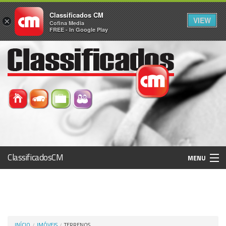
Classificados CM
VIEW
×
Cofina Media
FREE - In Google Play
ClassificadosCM
MENU
Histórico
Registo / Login
INÍCIO
IMÓVEIS
TERRENOS