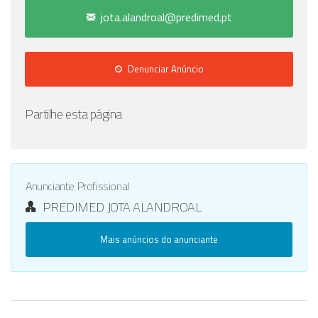
jota.alandroal@predimed.pt
Denunciar Anúncio
Partilhe esta página
Anunciante Profissional
PREDIMED JOTA ALANDROAL
Mais anúncios do anunciante