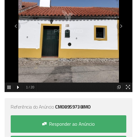
1
/
20
Referência do Anúncio
CM08959738IMO
Responder ao Anúncio