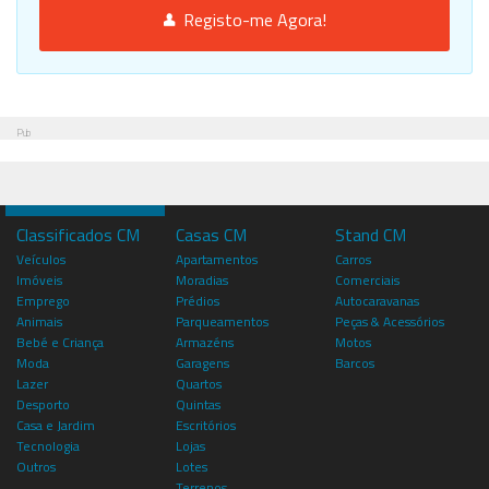
Registo-me Agora!
Pub
Classificados CM
Casas CM
Stand CM
Veículos
Apartamentos
Carros
Imóveis
Moradias
Comerciais
Emprego
Prédios
Autocaravanas
Animais
Parqueamentos
Peças & Acessórios
Bebé e Criança
Armazéns
Motos
Moda
Garagens
Barcos
Lazer
Quartos
Desporto
Quintas
Casa e Jardim
Escritórios
Tecnologia
Lojas
Outros
Lotes
Terrenos