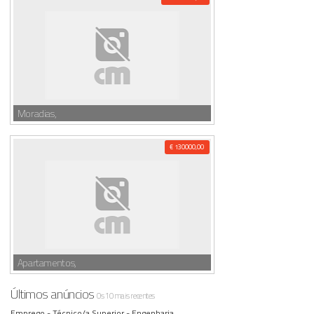
Moradias,
€ 130000,00
Apartamentos,
Últimos anúncios
Os 10 mais recentes
Emprego -
Técnico/a Superior - Engenharia ,