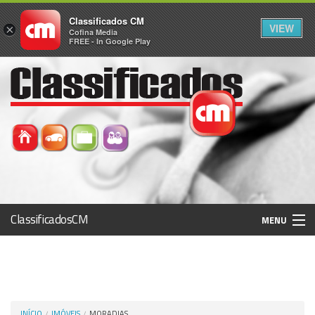
Classificados CM
VIEW
×
Cofina Media
FREE - In Google Play
ClassificadosCM
MENU
Histórico
Registo / Login
INÍCIO
IMÓVEIS
MORADIAS