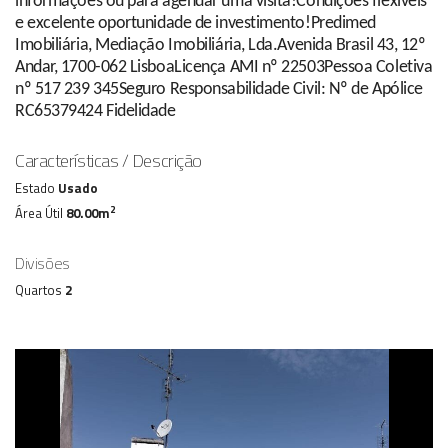
informações ou para agendar uma visita!Condições flexíveis
e excelente oportunidade de investimento!Predimed
Imobiliária, Mediação Imobiliária, Lda.Avenida Brasil 43, 12º
Andar, 1700-062 LisboaLicença AMI nº 22503Pessoa Coletiva
nº 517 239 345Seguro Responsabilidade Civil: Nº de Apólice
RC65379424 Fidelidade
Características / Descrição
Estado
Usado
2
Área Útil
80.00m
Divisões
Quartos
2