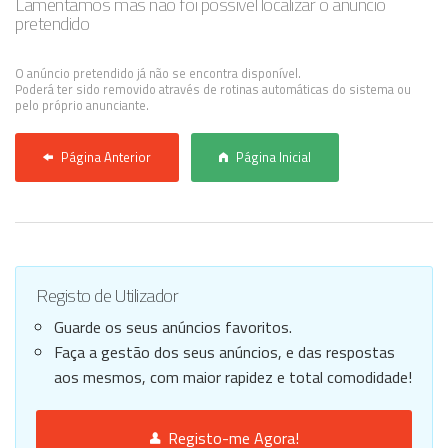
Lamentamos mas não foi possível localizar o anúncio
pretendido
Anunciar Agora
O anúncio pretendido já não se encontra disponível.
Poderá ter sido removido através de rotinas automáticas do sistema ou
pelo próprio anunciante.
Página Anterior
Página Inicial
Registo de Utilizador
Guarde os seus anúncios favoritos.
Faça a gestão dos seus anúncios, e das respostas
aos mesmos, com maior rapidez e total comodidade!
Registo-me Agora!