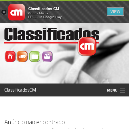
Classificados CM
VIEW
×
Cofina Media
FREE - In Google Play
ClassificadosCM
MENU
Histórico
Anúncio não encontrado
Registo / Login