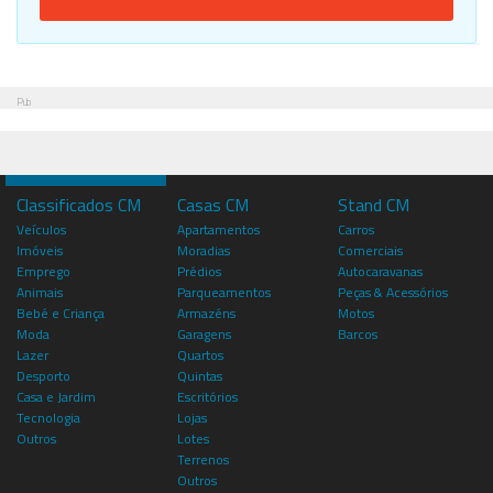
Pub
Classificados CM
Casas CM
Stand CM
Veículos
Apartamentos
Carros
Imóveis
Moradias
Comerciais
Emprego
Prédios
Autocaravanas
Animais
Parqueamentos
Peças & Acessórios
Bebé e Criança
Armazéns
Motos
Moda
Garagens
Barcos
Lazer
Quartos
Desporto
Quintas
Casa e Jardim
Escritórios
Tecnologia
Lojas
Outros
Lotes
Terrenos
Outros