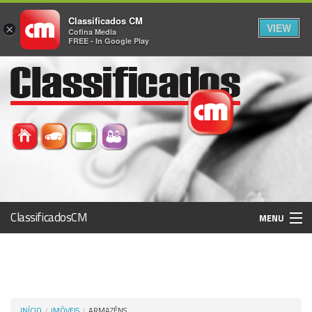
Classificados CM
VIEW
×
Cofina Media
FREE - In Google Play
ClassificadosCM
MENU
Histórico
Registo / Login
INÍCIO
IMÓVEIS
ARMAZÉNS