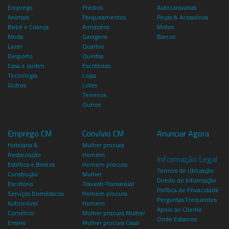
Emprego
Prédios
Autocaravanas
Animais
Parqueamentos
Peças & Acessórios
Bebé e Criança
Armazéns
Motos
Moda
Garagens
Barcos
Lazer
Quartos
Desporto
Quintas
Casa e Jardim
Escritórios
Tecnologia
Lojas
Outros
Lotes
Terrenos
Outros
Emprego CM
Convívio CM
Anunciar Agora
Hotelaria &
Mulher procura
Restauração
Homem
Informação Legal
Estética e Beleza
Homem procura
Termos de Utilização
Construção
Mulher
Direito de Informação
Escritório
Travesti-Transexual
Política de Privacidade
Serviços Domésticos
Homem procura
Perguntas Frequentes
Automóvel
Homem
Apoio ao Cliente
Comércio
Mulher procura Mulher
Onde Estamos
Ensino
Mulher procura Casal