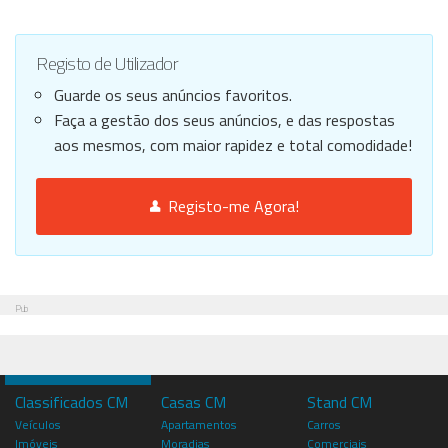
Registo de Utilizador
Guarde os seus anúncios favoritos.
Faça a gestão dos seus anúncios, e das respostas
aos mesmos, com maior rapidez e total comodidade!
Registo-me Agora!
Pub
Classificados CM
Casas CM
Stand CM
Veículos
Apartamentos
Carros
Imóveis
Moradias
Comerciais