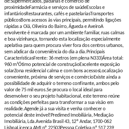
de:Supermercados, padarias e comércio de
proximidadeFarmácia e serviços de saúdeEscolas e
infantáriosRestaurantes, cafés e pastelariasTransportes
públicosBons acessos às vias principais, permitindo ligações
rápidas a Oiã, Oliveira do Bairro, Águeda e AveiroA
envolvente é marcada por um ambiente familiar, ruas calmas
e boa vizinhança, tornando esta localização especialmente
apelativa para quem procura viver fora dos centros urbanos,
sem abdicar da conveniência do dia a dia.Principais
CaracterísticasFrente: 36 metros (em plena N333)Área total:
960 m²Ótimo potencial de construçãoExcelente exposição
solarZona residencial calma e com bons acessosLocalização
conveniente, próxima de serviços e comércioExiste ainda a
possibilidade de adquirir o terreno confinante, ambos pelo
valor de 75 mil euros.Se procura o local ideal para
desenvolver o seu projeto habitacional, este terreno reúne
as condições perfeitas para transformar a sua visão em
realidade.Agende já a sua visita e venha conhecer o
potencial deste imóvel!Predimed Imobiliária, Mediação
Imobiliária, Lda.Avenida Brasil 43, 12º Andar, 1700-062
LisboaLicença AMI nº 22503Pessoa Coletiva nº 517 239