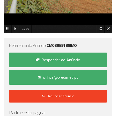
1
/
10
Referência do Anúncio
CM08959189IMO
Responder ao Anúncio
office@predimed.pt
Denunciar Anúncio
Partilhe esta página