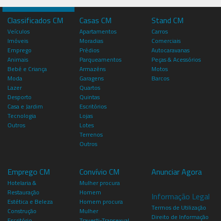
Classificados CM
Casas CM
Stand CM
Veículos
Apartamentos
Carros
Imóveis
Moradias
Comerciais
Emprego
Prédios
Autocaravanas
Animais
Parqueamentos
Peças & Acessórios
Bebé e Criança
Armazéns
Motos
Moda
Garagens
Barcos
Lazer
Quartos
Desporto
Quintas
Casa e Jardim
Escritórios
Tecnologia
Lojas
Outros
Lotes
Terrenos
Outros
Emprego CM
Convívio CM
Anunciar Agora
Hotelaria &
Mulher procura
Restauração
Homem
Informação Legal
Estética e Beleza
Homem procura
Termos de Utilização
Construção
Mulher
Direito de Informação
Escritório
Travesti-Transexual