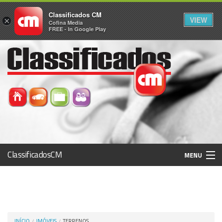
Classificados CM
VIEW
×
Cofina Media
FREE - In Google Play
ClassificadosCM
MENU
Histórico
Registo / Login
INÍCIO
IMÓVEIS
TERRENOS