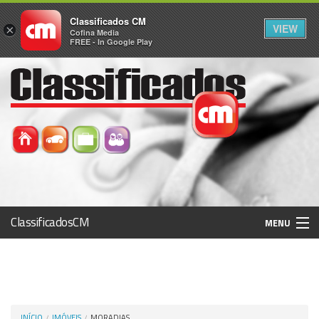
Classificados CM
VIEW
×
Cofina Media
FREE - In Google Play
ClassificadosCM
MENU
Histórico
Registo / Login
INÍCIO
IMÓVEIS
MORADIAS