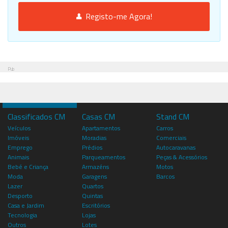
Registo-me Agora!
Pub
Classificados CM
Casas CM
Stand CM
Veículos
Apartamentos
Carros
Imóveis
Moradias
Comerciais
Emprego
Prédios
Autocaravanas
Animais
Parqueamentos
Peças & Acessórios
Bebé e Criança
Armazéns
Motos
Moda
Garagens
Barcos
Lazer
Quartos
Desporto
Quintas
Casa e Jardim
Escritórios
Tecnologia
Lojas
Outros
Lotes