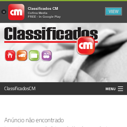
Classificados CM
VIEW
×
Cofina Media
FREE - In Google Play
ClassificadosCM
MENU
Histórico
Anúncio não encontrado
Registo / Login