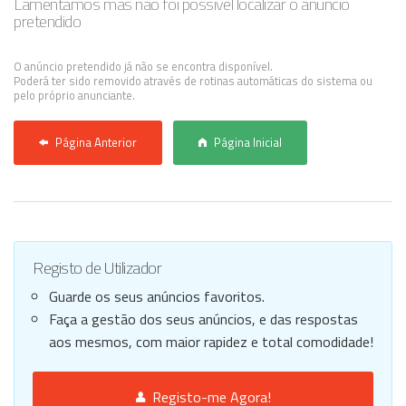
Lamentamos mas não foi possível localizar o anúncio
pretendido
Anunciar Agora
O anúncio pretendido já não se encontra disponível.
Poderá ter sido removido através de rotinas automáticas do sistema ou
pelo próprio anunciante.
Página Anterior
Página Inicial
Registo de Utilizador
Guarde os seus anúncios favoritos.
Faça a gestão dos seus anúncios, e das respostas
aos mesmos, com maior rapidez e total comodidade!
Registo-me Agora!