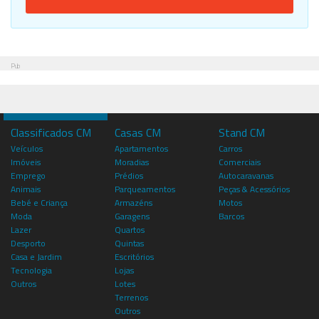
Pub
Classificados CM
Casas CM
Stand CM
Veículos
Apartamentos
Carros
Imóveis
Moradias
Comerciais
Emprego
Prédios
Autocaravanas
Animais
Parqueamentos
Peças & Acessórios
Bebé e Criança
Armazéns
Motos
Moda
Garagens
Barcos
Lazer
Quartos
Desporto
Quintas
Casa e Jardim
Escritórios
Tecnologia
Lojas
Outros
Lotes
Terrenos
Outros