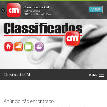
Classificados CM
VIEW
×
Cofina Media
FREE - In Google Play
ClassificadosCM
MENU
Histórico
Anúncio não encontrado
Registo / Login