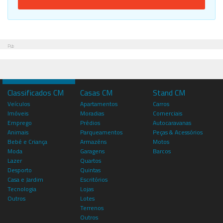
Pub
Classificados CM
Casas CM
Stand CM
Veículos
Apartamentos
Carros
Imóveis
Moradias
Comerciais
Emprego
Prédios
Autocaravanas
Animais
Parqueamentos
Peças & Acessórios
Bebé e Criança
Armazéns
Motos
Moda
Garagens
Barcos
Lazer
Quartos
Desporto
Quintas
Casa e Jardim
Escritórios
Tecnologia
Lojas
Outros
Lotes
Terrenos
Outros