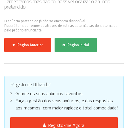
Lamentamos mas não foi possível localizar o anúncio
pretendido
Anunciar Agora
O anúncio pretendido já não se encontra disponível.
Poderá ter sido removido através de rotinas automáticas do sistema ou
pelo próprio anunciante.
Página Anterior
Página Inicial
Registo de Utilizador
Guarde os seus anúncios favoritos.
Faça a gestão dos seus anúncios, e das respostas
aos mesmos, com maior rapidez e total comodidade!
Registo-me Agora!