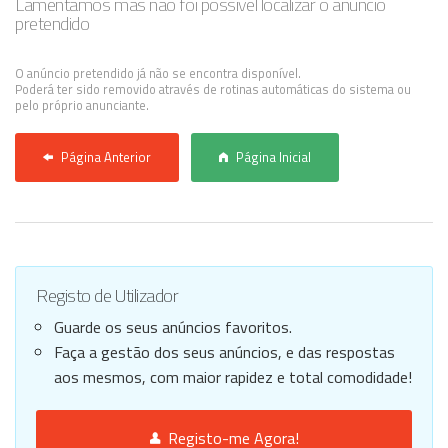
Lamentamos mas não foi possível localizar o anúncio
pretendido
Anunciar Agora
O anúncio pretendido já não se encontra disponível.
Poderá ter sido removido através de rotinas automáticas do sistema ou
pelo próprio anunciante.
Página Anterior
Página Inicial
Registo de Utilizador
Guarde os seus anúncios favoritos.
Faça a gestão dos seus anúncios, e das respostas
aos mesmos, com maior rapidez e total comodidade!
Registo-me Agora!