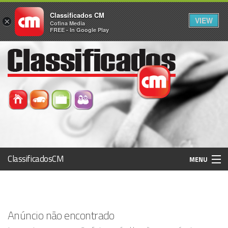
Classificados CM
VIEW
×
Cofina Media
FREE - In Google Play
ClassificadosCM
MENU
Histórico
Anúncio não encontrado
Registo / Login