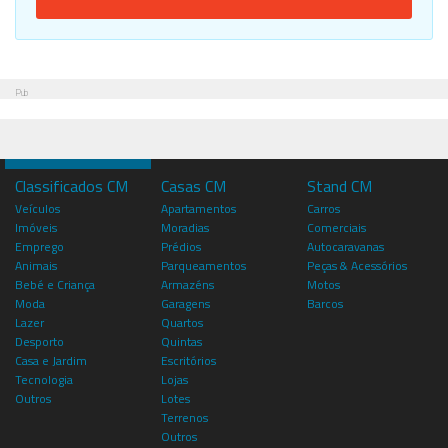
Pub
Classificados CM
Casas CM
Stand CM
Veículos
Apartamentos
Carros
Imóveis
Moradias
Comerciais
Emprego
Prédios
Autocaravanas
Animais
Parqueamentos
Peças & Acessórios
Bebé e Criança
Armazéns
Motos
Moda
Garagens
Barcos
Lazer
Quartos
Desporto
Quintas
Casa e Jardim
Escritórios
Tecnologia
Lojas
Outros
Lotes
Terrenos
Outros