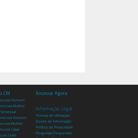
io CM
Anunciar Agora
procura Homem
rocura Mulher
Informação Legal
Transexual
Termos de Utilização
procura Homem
Direito de Informação
rocura Mulher
Política de Privacidade
rocura Casal
Perguntas Frequentes
cura Casal