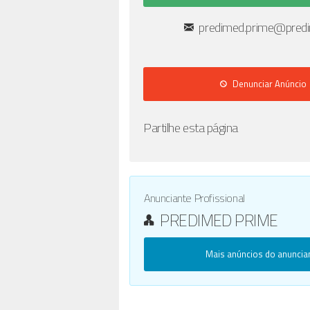
predimed.prime@predi
Denunciar Anúncio
Partilhe esta página
Anunciante Profissional
PREDIMED PRIME
Mais anúncios do anuncia