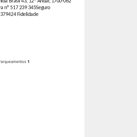
nida Brasil 43, 12º Andar, 1700-062
va nº 517 239 345Seguro
5379424 Fidelidade
Parqueamentos
1