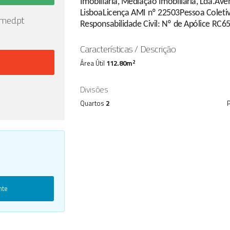
Imobiliária, Mediação Imobiliária, Lda.Ave
LisboaLicença AMI nº 22503Pessoa Coleti
med.pt
Responsabilidade Civil: Nº de Apólice RC6
Características / Descrição
2
Área Útil
112.80m
Divisões
Quartos
2
nte