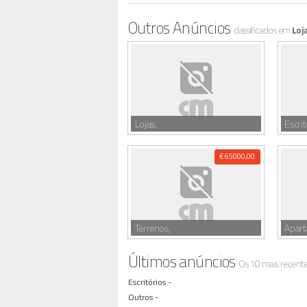
Outros Anúncios
classificados em
Loj
Lojas,
Escrit
€ 65000,00
Terrenos,
Apar
Últimos anúncios
Os 10 mais recent
Escritórios -
Outros -