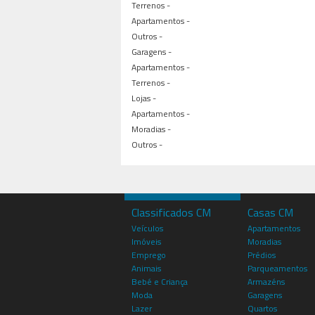
Terrenos -
Apartamentos -
Outros -
Garagens -
Apartamentos -
Terrenos -
Lojas -
Apartamentos -
Moradias -
Outros -
Classificados CM
Casas CM
Veículos
Apartamentos
Imóveis
Moradias
Emprego
Prédios
Animais
Parqueamentos
Bebé e Criança
Armazéns
Moda
Garagens
Lazer
Quartos