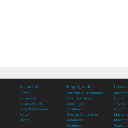
Stand CM
Emprego CM
Convív
Carros
Hotelaria & Restauração
Mulher 
Comerciais
Estética e Beleza
Homem p
Autocaravanas
Construção
Travesti-
Peças & Acessórios
Escritório
Homem 
Motos
Serviços Domésticos
Mulher p
Barcos
Automóvel
Mulher p
Comércio
Casal pro