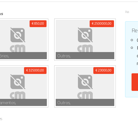
Pub
as
€ 850,00
€ 2500000,00
Reg
órios,
Outros,
€ 325000,00
€ 23000,00
tamentos,
Outros,
es