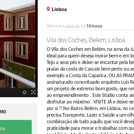
Lisboa
Última Actualização há
16 horas
Vila dos Coches, Belem, Lisboa
O Vila dos Coches em Belém, na zona da J
ideal para quem deseja morar bem e em lo
Tejo a seus pés e deixe-se encantar pela b
praias da costa de Cascais bem perto ou a
exemplo a Costa da Caparica, OU AS PRA
assinaturado conceituado arquiteto Luis 
um projeto de extremo bom gosto, que res
ao empreendimento . Este Stúdio conta ai
desfrutar ao máximo . VISITE JÁ e deixe-s
por si !! No Bairro Belém, em Lisboa, no c
IMO
precisa.Transporte, Lazer e Saúde a um olha
combinação de tudo aquilo que você desej
cio
praticidade para morar e trabalhar com qu