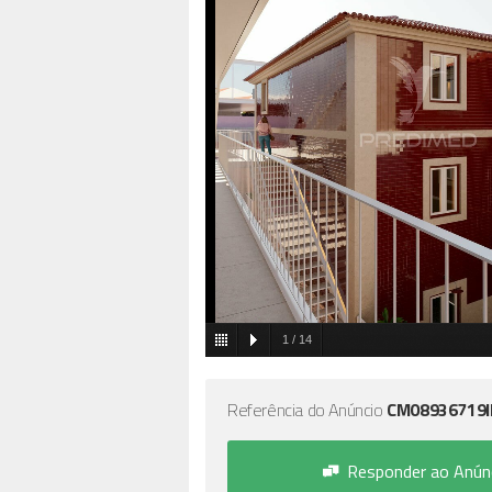
1
/
14
Referência do Anúncio
CM08936719
Responder ao Anún