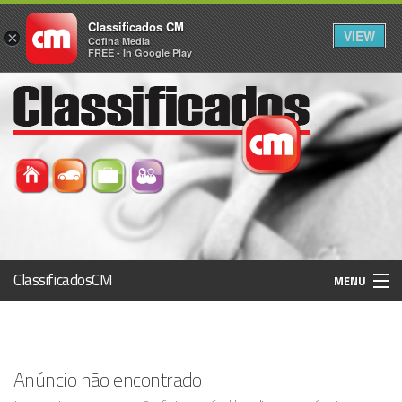
Classificados CM
VIEW
×
Cofina Media
FREE - In Google Play
ClassificadosCM
MENU
Histórico
Anúncio não encontrado
Registo / Login