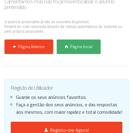
Lamentamos mas não foi possível localizar o anúncio
pretendido
Anunciar Agora
O anúncio pretendido já não se encontra disponível.
Poderá ter sido removido através de rotinas automáticas do sistema ou
pelo próprio anunciante.
Página Anterior
Página Inicial
Registo de Utilizador
Guarde os seus anúncios favoritos.
Faça a gestão dos seus anúncios, e das respostas
aos mesmos, com maior rapidez e total comodidade!
Registo-me Agora!