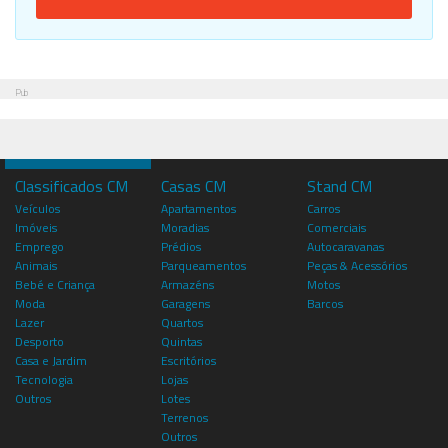
Pub
Classificados CM
Casas CM
Stand CM
Veículos
Apartamentos
Carros
Imóveis
Moradias
Comerciais
Emprego
Prédios
Autocaravanas
Animais
Parqueamentos
Peças & Acessórios
Bebé e Criança
Armazéns
Motos
Moda
Garagens
Barcos
Lazer
Quartos
Desporto
Quintas
Casa e Jardim
Escritórios
Tecnologia
Lojas
Outros
Lotes
Terrenos
Outros