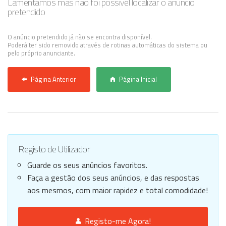
Lamentamos mas não foi possível localizar o anúncio
pretendido
Anunciar Agora
O anúncio pretendido já não se encontra disponível.
Poderá ter sido removido através de rotinas automáticas do sistema ou
pelo próprio anunciante.
Página Anterior
Página Inicial
Registo de Utilizador
Guarde os seus anúncios favoritos.
Faça a gestão dos seus anúncios, e das respostas
aos mesmos, com maior rapidez e total comodidade!
Registo-me Agora!