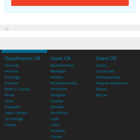
Pub
Classificados CM
Casas CM
Stand CM
Veículos
Apartamentos
Carros
Imóveis
Moradias
Comerciais
Emprego
Prédios
Autocaravanas
Animais
Parqueamentos
Peças & Acessórios
Bebé e Criança
Armazéns
Motos
Moda
Garagens
Barcos
Lazer
Quartos
Desporto
Quintas
Casa e Jardim
Escritórios
Tecnologia
Lojas
Outros
Lotes
Terrenos
Outros