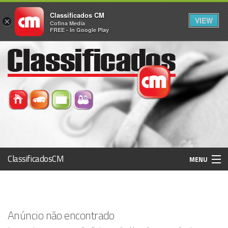
Classificados CM
VIEW
×
Cofina Media
FREE - In Google Play
ClassificadosCM
MENU
Histórico
Anúncio não encontrado
Registo / Login