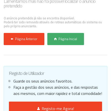
Lamentamos mas não foi possível localizar o anúncio
pretendido
Anunciar Agora
O anúncio pretendido já não se encontra disponível.
Poderá ter sido removido através de rotinas automáticas do sistema ou
pelo próprio anunciante.
Página Anterior
Página Inicial
Registo de Utilizador
Guarde os seus anúncios favoritos.
Faça a gestão dos seus anúncios, e das respostas
aos mesmos, com maior rapidez e total comodidade!
Registo-me Agora!