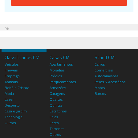
Pub
Classificados CM
Casas CM
Stand CM
Veículos
Apartamentos
Carros
Imóveis
Moradias
Comerciais
Emprego
Prédios
Autocaravanas
Animais
Parqueamentos
Peças & Acessórios
Bebé e Criança
Armazéns
Motos
Moda
Garagens
Barcos
Lazer
Quartos
Desporto
Quintas
Casa e Jardim
Escritórios
Tecnologia
Lojas
Outros
Lotes
Terrenos
Outros