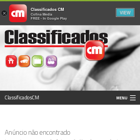
Classificados CM
VIEW
×
Cofina Media
FREE - In Google Play
ClassificadosCM
MENU
Histórico
Anúncio não encontrado
Registo / Login