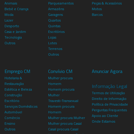
Animais
Parqueamentos
Peças & Acessórios
Bebé e Criança
Armazéns
Motos
Moda
Garagens
Barcos
Lazer
Quartos
Desporto
Quintas
Casa e Jardim
Escritórios
Tecnologia
Lojas
Outros
Lotes
Terrenos
Outros
Emprego CM
Convívio CM
Anunciar Agora
Hotelaria &
Mulher procura
Restauração
Homem
Informação Legal
Estética e Beleza
Homem procura
Termos de Utilização
Construção
Mulher
Direito de Informação
Escritório
Travesti-Transexual
Política de Privacidade
Serviços Domésticos
Homem procura
Perguntas Frequentes
Automóvel
Homem
Apoio ao Cliente
Comércio
Mulher procura Mulher
Onde Estamos
Ensino
Mulher procura Casal
Outros
Casal procura Casal