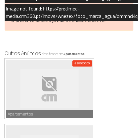
Image not found: https://predimed-
Anúncio Expirado
media.crm360.pt/imovs/wnezex/foto_marca_agua/ommncklq
O presente anúncio já não se encontra activo.
Outros Anúncios
classificados em
Apartamentos
€ 205000,00
Apartamentos,