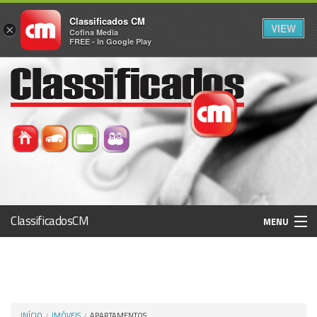
Classificados CM
VIEW
×
Cofina Media
FREE - In Google Play
ClassificadosCM
MENU
Histórico
Registo / Login
INÍCIO
IMÓVEIS
APARTAMENTOS