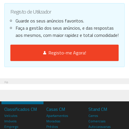
Registo de Utilizador
Guarde os seus anúncios favoritos.
Faça a gestão dos seus anúncios, e das respostas
aos mesmos, com maior rapidez e total comodidade!
Registo-me Agora!
Pub
Classificados CM
Casas CM
Stand CM
Veículos
Apartamentos
Carros
Imóveis
Moradias
Comerciais
Emprego
Prédios
Autocaravanas