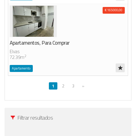
€ 165000,00
Apartamentos, Para Comprar
Elvas
2
72.39m
Apartamento
1
2
3
»
Filtrar resultados