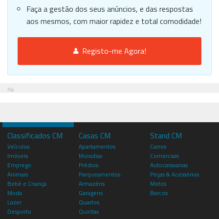
Faça a gestão dos seus anúncios, e das respostas
aos mesmos, com maior rapidez e total comodidade!
Registo-me Agora!
Pub
Classificados CM
Casas CM
Stand CM
Veículos
Apartamentos
Carros
Imóveis
Moradias
Comerciais
Emprego
Prédios
Autocaravanas
Animais
Parqueamentos
Peças & Acessórios
Bebé e Criança
Armazéns
Motos
Moda
Garagens
Barcos
Lazer
Quartos
Desporto
Quintas