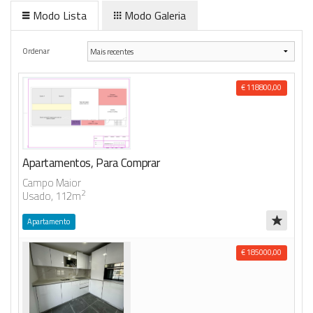
Modo Lista
Modo Galeria
Anunciar Agora
Ordenar
€ 118800,00
Apartamentos, Para Comprar
Campo Maior
2
Usado, 112m
Apartamento
€ 185000,00