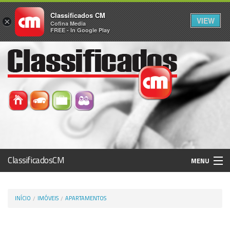
Classificados CM
VIEW
×
Cofina Media
FREE - In Google Play
ClassificadosCM
MENU
Histórico
INÍCIO
IMÓVEIS
APARTAMENTOS
Registo / Login