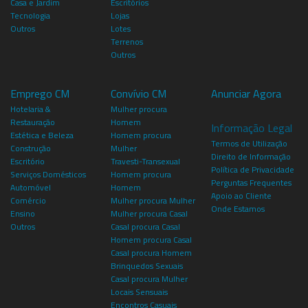
Casa e Jardim
Escritórios
Tecnologia
Lojas
Outros
Lotes
Terrenos
Outros
Emprego CM
Convívio CM
Anunciar Agora
Hotelaria &
Mulher procura
Restauração
Homem
Informação Legal
Estética e Beleza
Homem procura
Termos de Utilização
Construção
Mulher
Direito de Informação
Escritório
Travesti-Transexual
Política de Privacidade
Serviços Domésticos
Homem procura
Perguntas Frequentes
Automóvel
Homem
Apoio ao Cliente
Comércio
Mulher procura Mulher
Onde Estamos
Ensino
Mulher procura Casal
Outros
Casal procura Casal
Homem procura Casal
Casal procura Homem
Brinquedos Sexuais
Casal procura Mulher
Locais Sensuais
Encontros Casuais